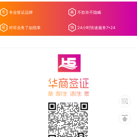
专业签证品牌
不欺诈不隐瞒
对菲业务了如指掌
24小时快速服务7*24