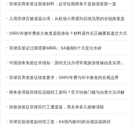
菲律宾商务签证面签材料：赴菲短期商务不是旅游签那一套
入境菲律宾被遣返出境：从机场小黑屋到后续洗黑的全链路复盘
SRRV补缴年费多久恢复居留身份？材料退件后正确重新递交方式
菲律宾签证过期需要MR吗：9A逾期6个月是分水岭
中国游客免签赴菲须知：国内无法办理常规旅游签缘由及实用替代方案
菲律宾养老签证续签要求：SRRV年费与ID卡换发的合规边界
商务签滞留菲律宾还能转工签吗？官方转换门槛与自查方法详解
持旅游签赴菲律宾打工遭遣返，黑名单多久能够清除
菲律宾旅游签如何转工签：9A境内换9G的合规实操路径