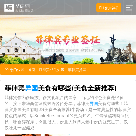
客户评价
您的位置：
首页
-
菲律宾相关知识
- 菲律宾异国
菲律宾
异国
美食有哪些(美食全新推荐)
菲律宾作为多民族、多文化融合的国家，当地的特色美食是很多
的，接下来华商签证就来给各位分享，菲律宾
异国
美食有哪些？菲
律宾异国美食有哪些(美食全新推荐)牛骨汤：是一道典型性的菲律宾
特点的菜式，以SmokeRestaurant的更为知名。牛骨汤熬料時间很
长，味香醇深厚，肉量很大，份量大到两人选中份的就充足了。仅
仅味儿一些偏咸