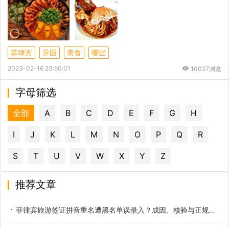
菲律宾
异国
美食
哪些
2023-02-16 23:50:01
10027浏览
字母筛选
全部
A
B
C
D
E
F
G
H
I
J
K
L
M
N
O
P
Q
R
S
T
U
V
W
X
Y
Z
推荐文章
菲律宾旅游签证拼音重名遭黑名单误录入？成因、核验与正规解决办法