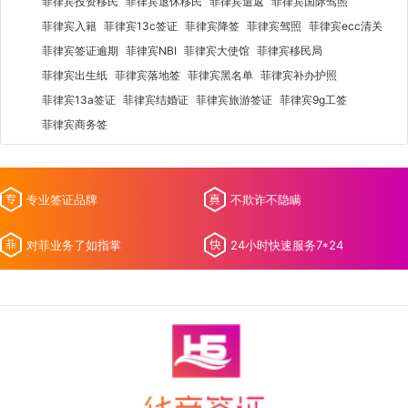
菲律宾投资移民
菲律宾退休移民
菲律宾遣返
菲律宾国际驾照
菲律宾入籍
菲律宾13c签证
菲律宾降签
菲律宾驾照
菲律宾ecc清关
菲律宾签证逾期
菲律宾NBI
菲律宾大使馆
菲律宾移民局
菲律宾出生纸
菲律宾落地签
菲律宾黑名单
菲律宾补办护照
菲律宾13a签证
菲律宾结婚证
菲律宾旅游签证
菲律宾9g工签
菲律宾商务签
专业签证品牌
不欺诈不隐瞒
对菲业务了如指掌
24小时快速服务7*24