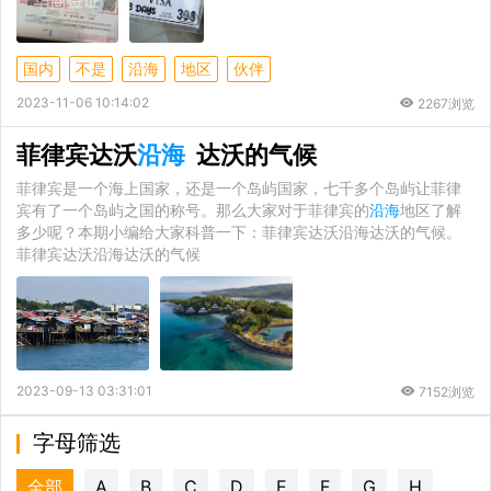
国内
不是
沿海
地区
伙伴
2023-11-06 10:14:02
2267浏览
菲律宾达沃
沿海
达沃的气候
菲律宾是一个海上国家，还是一个岛屿国家，七千多个岛屿让菲律
宾有了一个岛屿之国的称号。那么大家对于菲律宾的
沿海
地区了解
多少呢？本期小编给大家科普一下：菲律宾达沃沿海达沃的气候。
菲律宾达沃沿海达沃的气候
2023-09-13 03:31:01
7152浏览
字母筛选
全部
A
B
C
D
E
F
G
H