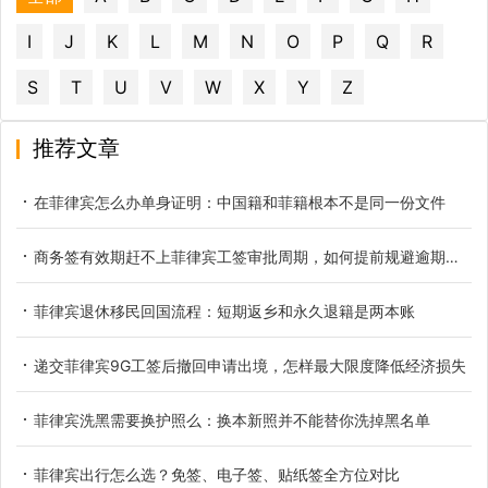
I
J
K
L
M
N
O
P
Q
R
S
T
U
V
W
X
Y
Z
推荐文章
在菲律宾怎么办单身证明：中国籍和菲籍根本不是同一份文件
商务签有效期赶不上菲律宾工签审批周期，如何提前规避逾期滞留
菲律宾退休移民回国流程：短期返乡和永久退籍是两本账
递交菲律宾9G工签后撤回申请出境，怎样最大限度降低经济损失
菲律宾洗黑需要换护照么：换本新照并不能替你洗掉黑名单
菲律宾出行怎么选？免签、电子签、贴纸签全方位对比