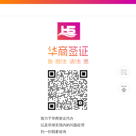
致力于华商签证代办
以及菲律宾境内的问题处理
扫一扫我要咨询