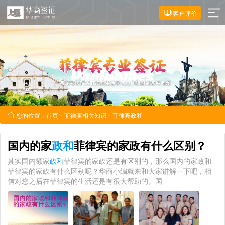
客户评价
您的位置：
首页
-
菲律宾相关知识
- 菲律宾政和
国内的家
政和
菲律宾的家政有什么区别？
其实国内额家
政和
菲律宾的家政还是有区别的，那么国内的家政和
菲律宾的家政有什么区别呢？华商小编就来和大家讲解一下吧，相
信对您之后在菲律宾的生活还是有很大帮助的。国