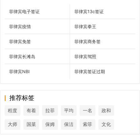
菲律宾电子签证
菲律宾13c签证
菲律宾疫情
菲律宾拳王
菲律宾免签
菲律宾商务签
菲律宾长滩岛
菲律宾驾照
菲律宾NBI
菲律宾签证过期
推荐标签
程度
有着
拉菲
平均
一名
政和
大师
国菜
保姆
保洁
索菲
文化