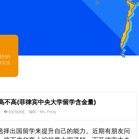
遇到的
律宾业
高不高(菲律宾中央大学留学含金量)
8
编辑：Ms. Peng
6976浏览
选择出国留学来提升自己的能力。近期有朋友问