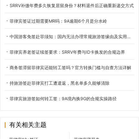
SRRV补缴年费多久恢复居留身份？材料退件后正确重新递交方式
菲律宾签证过期需要MR吗：9A逾期6个月是分水岭
中国游客免签赴菲须知：国内无法办理常规旅游签缘由及实用替代方案
菲律宾养老签证续签要求：SRRV年费与ID卡换发的合规边界
商务签滞留菲律宾还能转工签吗？官方转换门槛与自查方法详解
持旅游签赴菲律宾打工遭遣返，黑名单多久能够清除
菲律宾旅游签如何转工签：9A境内换9G的合规实操路径
有关相关主题