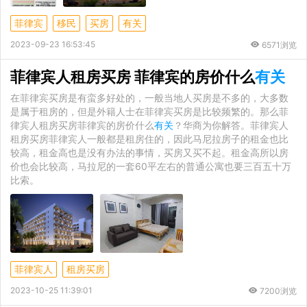
菲律宾
移民
买房
有关
2023-09-23 16:53:45
6571浏览
菲律宾人租房买房 菲律宾的房价什么
有关
在菲律宾买房是有蛮多好处的，一般当地人买房是不多的，大多数
是属于租房的，但是外籍人士在菲律宾买房是比较频繁的。那么菲
律宾人租房买房菲律宾的房价什么
有关
？华商为你解答。菲律宾人
租房买房菲律宾人一般都是租房住的，因此马尼拉房子的租金也比
较高，租金高也是没有办法的事情，买房又买不起。租金高所以房
价也会比较高，马拉尼的一套60平左右的普通公寓也要三百五十万
比索。
菲律宾人
租房买房
2023-10-25 11:39:01
7200浏览