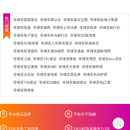
菲律宾跟团签证
菲律宾双认证
菲律宾签证过期
菲律宾机场小黑屋
菲律宾快递
菲律宾律师
菲律宾公司注册
菲律宾租房
菲律宾旅行社
菲律宾电子签证
菲律宾补办旅行证
菲律宾Q2探亲签
菲律宾Q1探亲签
菲律宾入华探亲签证
菲律宾机场保关
菲律宾投资移民
菲律宾退休移民
菲律宾遣返
菲律宾国际驾照
菲律宾入籍
菲律宾13c签证
菲律宾降签
菲律宾驾照
菲律宾ecc清关
菲律宾签证逾期
菲律宾NBI
菲律宾大使馆
菲律宾移民局
菲律宾出生纸
菲律宾落地签
菲律宾黑名单
菲律宾补办护照
菲律宾13a签证
菲律宾结婚证
菲律宾旅游签证
菲律宾9g工签
菲律宾商务签
专业签证品牌
不欺诈不隐瞒
对菲业务了如指掌
24小时快速服务7*24