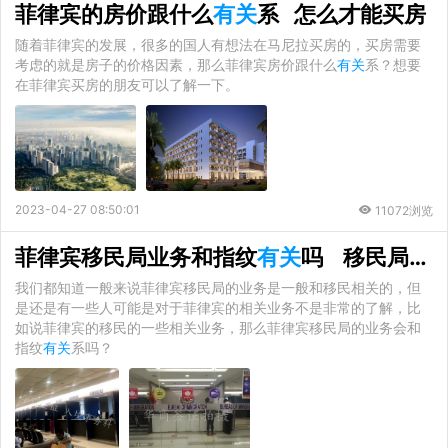
菲律宾的房价跟什么
有关
系 怎么才能买房
随着菲律宾的发展，很多的国人有想法在马尼拉买房的，买房需要
考虑的就是房子的价格因素，那么菲律宾房价跟什么
有关
系？想要
在菲律宾买房的朋友可以了解一下。
2023-04-27 08:50:01
11072浏览
菲律宾移民局业务和指纹
有关
吗 移民局有什么业务
我们都知道一般来说菲律宾移民局的业务是一般和移民相关的，但
是还是有一些人可能是对于菲律宾的相关业务不是非常的了解，比
如说菲律宾的移民的一些相关业务，那么菲律宾移民局的业务会和
指纹
有关
系吗？