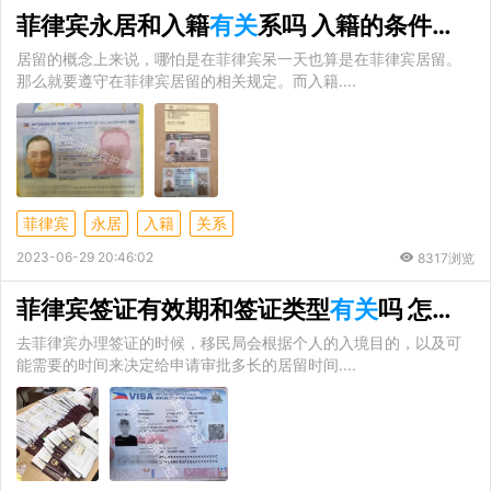
菲律宾永居和入籍
有关
系吗 入籍的条件是什么
居留的概念上来说，哪怕是在菲律宾呆一天也算是在菲律宾居留。
那么就要遵守在菲律宾居留的相关规定。而入籍....
菲律宾
永居
入籍
关系
2023-06-29 20:46:02
8317浏览
菲律宾签证有效期和签证类型
有关
吗 怎么办理入境签证
去菲律宾办理签证的时候，移民局会根据个人的入境目的，以及可
能需要的时间来决定给申请审批多长的居留时间....