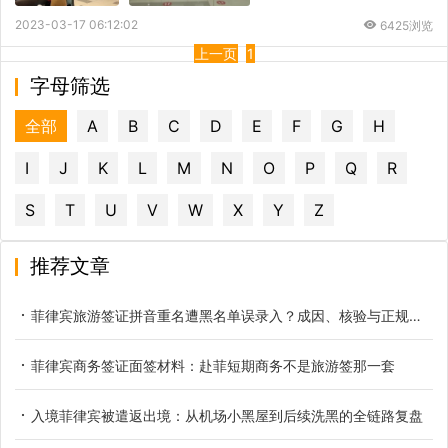
2023-03-17 06:12:02
6425浏览
上一页
1
字母筛选
全部
A
B
C
D
E
F
G
H
I
J
K
L
M
N
O
P
Q
R
S
T
U
V
W
X
Y
Z
推荐文章
菲律宾旅游签证拼音重名遭黑名单误录入？成因、核验与正规解决办法
菲律宾商务签证面签材料：赴菲短期商务不是旅游签那一套
入境菲律宾被遣返出境：从机场小黑屋到后续洗黑的全链路复盘