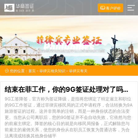
客户评价
您的位置：
首页
-
菲律宾相关知识
- 菲律宾有关
结束在菲工作，你的9G签证处理对了吗？一篇文章讲清降签所
9G工签降签，官方称为签证降级，是指将您绑定了特定雇主和职位
的9G工作签证，通过菲律宾移民局的正式申请程序，合法转换为9A
旅游签证的过程。这并非简单的注销，而是一种身份状态的合法变
更。当您从公司离职后，您的9G签证并不会自动失效，它依然与您
的前雇主绑定。降签的核心目的就是向移民局报备，正式解除您与
前雇主的雇佣关系，使您的身份从在职员工恢复为普通访客，为合
法离境或转换其他身份铺平