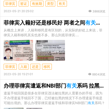
菲律宾
签证
有效期
类型
有关
2023-05-21 20:25:02
3866浏览
菲律宾入籍好还是移民好 两者之间
有关
系吗
从概念上来讲，入籍和移民是有区别的，从实际的好处上来说，菲
律宾入籍和移民其实也差不多。那么到底菲律宾....
菲律宾
入籍
还是
移民
2023-05-20 15:21:01
8804浏览
办理菲律宾遣返和NBI部门
有关
系吗 拉黑什么办法解决
遣返手续回国是很多在菲律宾违法被拉黑的人需要办的手续，因为
不办理遣返手续回不了国，已经被拉黑的情况下不办理遣返手续是
可能出境的。那么办理菲律宾遣返手续和菲律宾NBI部门
有关
系吗？