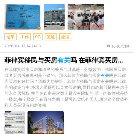
结束
工作
9G
签证
处理
2026-04-17 14:24:13
10467浏览
菲律宾移民与买房
有关
吗 在菲律宾买房有好处吗
在菲律宾国家买房和移民的关系可以说是十分微妙的，移民后买房
或者买房后移民都是不错的。那么菲律宾移民与买房
有关
吗在菲律
宾买房有好处吗？华商为您解答。菲律宾移民与买房有关吗在菲律
宾的政策当中,外籍人员是可以直接买房的,而且购房着只是拥有房子
的永久居留权,并且在购房是次数上是没有限制的,唯一的条件就是统
一楼盘,每个楼盘只有百分之四十是可以卖给外国人,超过这个数值外
籍人员是没有购房资格