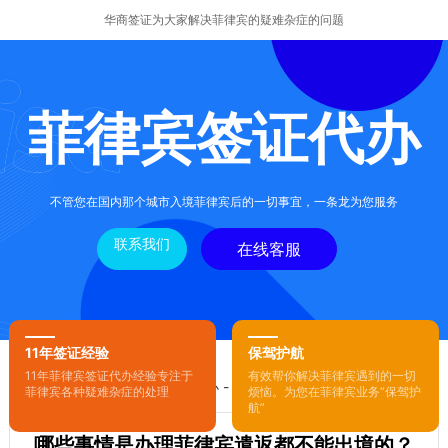
华商签证为大家解决菲律宾的疑难杂症的问题
菲律宾签证代办
不管您在国内那个城市入境菲律宾后的一切事宜，一条龙为您服务
联系我们
在线客服
11年签证经验
保驾护航
11年菲律宾签证代办经验专注于
有效帮你解决菲律宾遇到的一切
您的位置：
首页
-
菲律宾签证代办
- 正文
菲律宾各种疑难杂症的处理
烦恼。为您在菲律宾业务“保驾护
航”
哪些事情是办理菲律宾遣返都不能出境的？