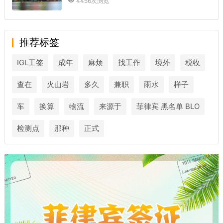
4456次浏览
推荐标签
IGL工签
成年
麻烦
找工作
境外
税收
查在
火山岩
多久
兼职
雨水
样子
车
换算
物流
来源于
菲律宾 黑名单 BLO
检测点
那种
正式