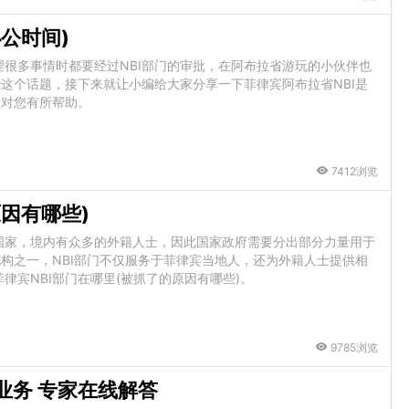
公时间)
很多事情时都要经过NBI部门的审批，在阿布拉省游玩的小伙伴也
绕这个话题，接下来就让小编给大家分享一下菲律宾阿布拉省NBI是
会对您有所帮助。
7412浏览
原因有哪些)
国家，境内有众多的外籍人士，因此国家政府需要分出部分力量用于
机构之一，NBI部门不仅服务于菲律宾当地人，还为外籍人士提供相
宾NBI部门在哪里(被抓了的原因有哪些)。
9785浏览
业务 专家在线解答