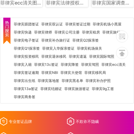
菲律宾ecc清关图片样式讲解
菲律宾法律授权社会福利和发展部（DSWD）图文讲解
菲律宾国家调查局（NBI）图文讲解
菲律宾跟团签证
菲律宾双认证
菲律宾签证过期
菲律宾机场小黑屋
菲律宾快递
菲律宾律师
菲律宾公司注册
菲律宾租房
菲律宾旅行社
菲律宾电子签证
菲律宾补办旅行证
菲律宾Q2探亲签
菲律宾Q1探亲签
菲律宾入华探亲签证
菲律宾机场保关
菲律宾投资移民
菲律宾退休移民
菲律宾遣返
菲律宾国际驾照
菲律宾入籍
菲律宾13c签证
菲律宾降签
菲律宾驾照
菲律宾ecc清关
菲律宾签证逾期
菲律宾NBI
菲律宾大使馆
菲律宾移民局
菲律宾出生纸
菲律宾落地签
菲律宾黑名单
菲律宾补办护照
菲律宾13a签证
菲律宾结婚证
菲律宾旅游签证
菲律宾9g工签
菲律宾商务签
专业签证品牌
不欺诈不隐瞒