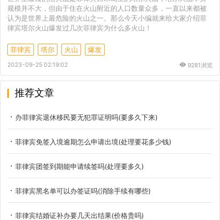
规模并不大，但由于住在火山附近的人口数量众多，一直以来都被
认为是世界上最危险的火山之一。那么今天小编就来给大家介绍菲
律宾塔尔火山爆发过几次菲律宾为什么多火山！
菲律宾
塔尔
火山
爆发
2023-09-25 02:19:02
9281浏览
推荐文章
办菲律宾退休移民要无犯罪证明吗(要多久下来)
菲律宾免签入境逾期怎么申请出境(处理要花多少钱)
菲律宾团签到期能申请续签吗(处理要多久)
菲律宾黑名单可以办签证吗(消除手续有哪些)
菲律宾结婚证补办要几天出结果(价格贵吗)