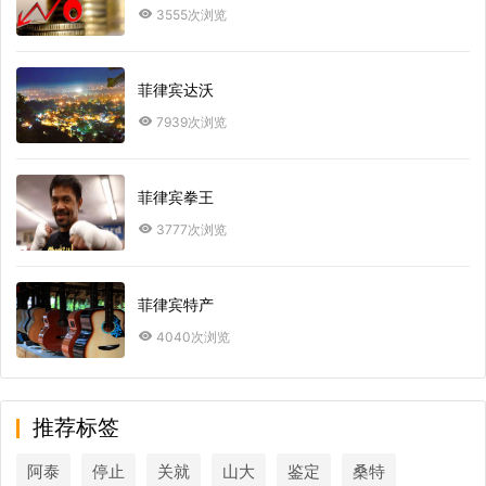
3555次浏览
菲律宾达沃
7939次浏览
菲律宾拳王
3777次浏览
菲律宾特产
4040次浏览
推荐标签
阿泰
停止
关就
山大
鉴定
桑特