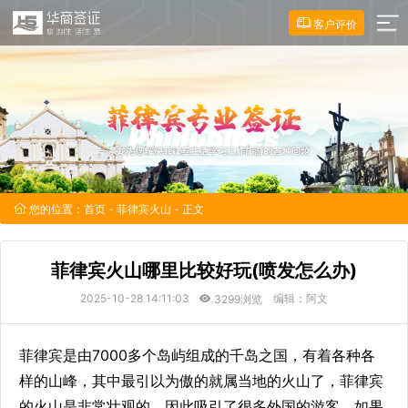
客户评价
您的位置：
首页
-
菲律宾火山
- 正文
菲律宾火山哪里比较好玩(喷发怎么办)
2025-10-28 14:11:03
编辑：阿文
3299浏览
菲律宾是由7000多个岛屿组成的千岛之国，有着各种各
样的山峰，其中最引以为傲的就属当地的火山了，菲律宾
的火山是非常壮观的，因此吸引了很多外国的游客，如果