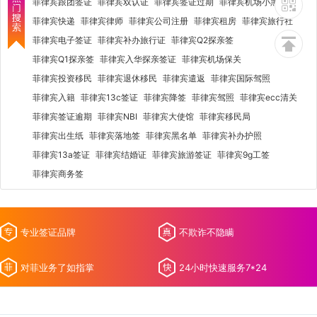
菲律宾跟团签证
菲律宾双认证
菲律宾签证过期
菲律宾机场小黑屋
菲律宾快递
菲律宾律师
菲律宾公司注册
菲律宾租房
菲律宾旅行社
菲律宾电子签证
菲律宾补办旅行证
菲律宾Q2探亲签
菲律宾Q1探亲签
菲律宾入华探亲签证
菲律宾机场保关
菲律宾投资移民
菲律宾退休移民
菲律宾遣返
菲律宾国际驾照
菲律宾入籍
菲律宾13c签证
菲律宾降签
菲律宾驾照
菲律宾ecc清关
菲律宾签证逾期
菲律宾NBI
菲律宾大使馆
菲律宾移民局
菲律宾出生纸
菲律宾落地签
菲律宾黑名单
菲律宾补办护照
菲律宾13a签证
菲律宾结婚证
菲律宾旅游签证
菲律宾9g工签
菲律宾商务签
专业签证品牌
不欺诈不隐瞒
对菲业务了如指掌
24小时快速服务7*24