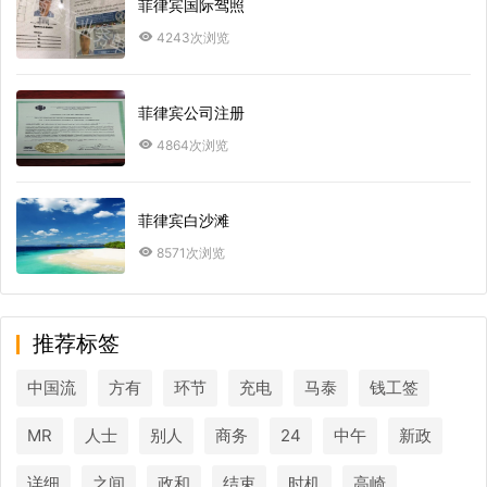
菲律宾国际驾照
4243次浏览
菲律宾公司注册
4864次浏览
菲律宾白沙滩
8571次浏览
推荐标签
中国流
方有
环节
充电
马泰
钱工签
MR
人士
别人
商务
24
中午
新政
详细
之间
政和
结束
时机
高崎