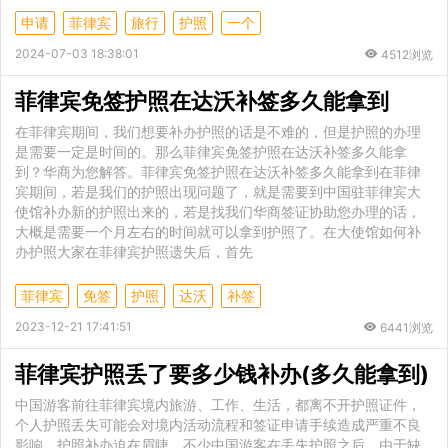
申请
菲律宾
旅行
护照
一个
2024-07-03 18:38:01
4512浏览
菲律宾免签护照在达沃补签多久能拿到
在菲律宾期间，我们想要补办护照的话是不难的，但是护照的办理
是需要一定是时间的。那么菲律宾免签护照在达沃补签多久能拿
到？华商为您解答。菲律宾免签护照在达沃补签多久能拿到在菲律
宾期间，若是我们的护照出现问题了，就是需要到中国驻菲律宾大
使馆补办新的护照出来的，若是找我们华商签证协助您办理的话，
大概是需要一个月左右的时间就可以拿到护照了。在大使馆如何补
办护照大家在菲律宾护照遗失后，首先
菲律宾
免签
护照
达沃
补签
2023-12-21 17:41:51
6441浏览
菲律宾护照丢了要多少钱补办(多久能拿到)
中国游客前往菲律宾境内旅游、工作、生活，都离不开护照证件，
个人护照丢失可能会对境内活动流程和签证申请手续造成严重不良
影响，护照补办迫在眉睫。不少中国游客在丢失护照之后，由于缺