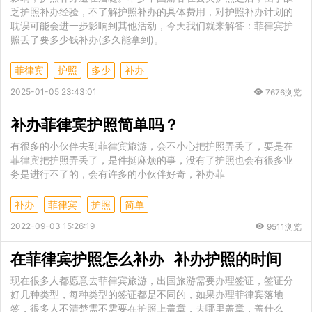
乏护照补办经验，不了解护照补办的具体费用，对护照补办计划的
耽误可能会进一步影响到其他活动，今天我们就来解答：菲律宾护
照丢了要多少钱补办(多久能拿到)。
菲律宾
护照
多少
补办
2025-01-05 23:43:01
7676浏览
补办菲律宾护照简单吗？
有很多的小伙伴去到菲律宾旅游，会不小心把护照弄丢了，要是在
菲律宾把护照弄丢了，是件挺麻烦的事，没有了护照也会有很多业
务是进行不了的，会有许多的小伙伴好奇，补办菲
补办
菲律宾
护照
简单
2022-09-03 15:26:19
9511浏览
在菲律宾护照怎么补办 补办护照的时间
现在很多人都愿意去菲律宾旅游，出国旅游需要办理签证，签证分
好几种类型，每种类型的签证都是不同的，如果办理菲律宾落地
签，很多人不清楚需不需要在护照上盖章，去哪里盖章，盖什么