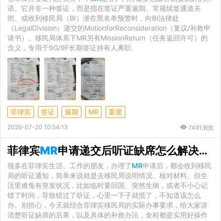
语。它并非一种签证，而是指在签证严重逾期、常规续签通道关
闭、或收到移民局（BI）潜在黑名单预警时，向BI法律处
（LegalDivision）递交的MotionforReconsideration（复议/补救申
请书）。移民局体系下MR另有MissionReturn（任务返回许可）的
含义，专用于9G/9F长期签证持有人离职
菲律宾
签证
逾期
MR
重度
2026-07-20 10:54:13
7491浏览
菲律宾
MR
申请递交后听证缺席怎么解决？官方合规补救全流程解析
很多在菲律宾生活、工作的朋友，办理了
MR
申请后，都会收到移民
局的听证通知，简单来说就是去移民局说明情况、核对材料。但生
活里难免有突发状况，比如临时要回国、突然生病，或者不小心记
错了时间，导致错过了听证，心里一下子就慌了，不知道该怎么
办。别担心，今天就结合菲律宾移民局的实际办事要求，给大家讲
清楚听证缺席的后果，以及具体的补救办法，全程都是实用好操作