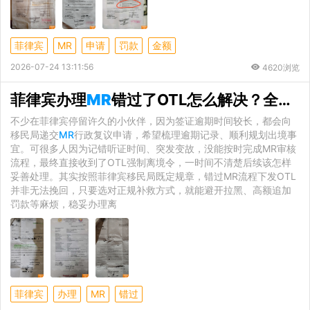
菲律宾
MR
申请
罚款
金额
2026-07-24 13:11:56
4620浏览
菲律宾办理
MR
错过了OTL怎么解决？全套补救方案详解
不少在菲律宾停留许久的小伙伴，因为签证逾期时间较长，都会向
移民局递交
MR
行政复议申请，希望梳理逾期记录、顺利规划出境事
宜。可很多人因为记错听证时间、突发变故，没能按时完成MR审核
流程，最终直接收到了OTL强制离境令，一时间不清楚后续该怎样
妥善处理。其实按照菲律宾移民局既定规章，错过MR流程下发OTL
并非无法挽回，只要选对正规补救方式，就能避开拉黑、高额追加
罚款等麻烦，稳妥办理离
菲律宾
办理
MR
错过