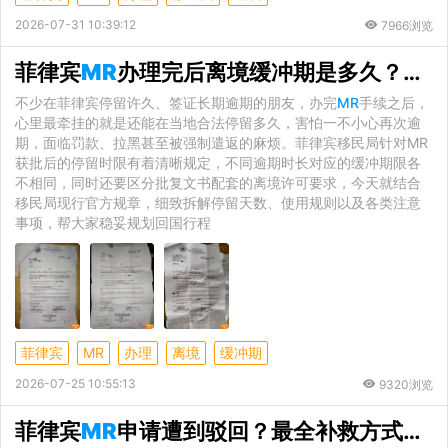
2026-07-31 10:39:12
7966浏览
菲律宾
MR
办理完后离境缓冲期是多久？还能待几天
不少在菲律宾停留许久、签证长期逾期的朋友，办完
MR
手续之后，
心里最牵挂的就是还能在当地合法停留多久，害怕一不小心再次逾
期，面临罚款、拉黑甚至被强制遣返的麻烦。菲律宾移民局针对MR
获批后的停留时限有着清晰规定，不同逾期时长对应的缓冲期限各
不相同，同时还要区分批复文书配套的离境许可要求，今天就结合
移民局现行官方规章，细致拆解停留天数、使用规则以及各类注意
事项，帮大家稳妥规划回国行程
菲律宾
MR
办理
离境
缓冲期
2026-07-25 10:55:13
9320浏览
菲律宾
MR
申请遭到驳回？最全补救方式与正规申诉渠道汇总