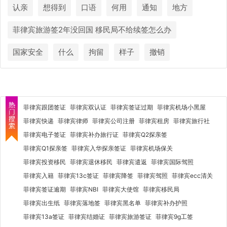
认亲
想得到
口语
何用
通知
地方
菲律宾旅游签2年没回国 移民局不给续签怎么办
国家安全
什么
拘留
样子
撤销
菲律宾跟团签证
菲律宾双认证
菲律宾签证过期
菲律宾机场小黑屋
菲律宾快递
菲律宾律师
菲律宾公司注册
菲律宾租房
菲律宾旅行社
菲律宾电子签证
菲律宾补办旅行证
菲律宾Q2探亲签
菲律宾Q1探亲签
菲律宾入华探亲签证
菲律宾机场保关
菲律宾投资移民
菲律宾退休移民
菲律宾遣返
菲律宾国际驾照
菲律宾入籍
菲律宾13c签证
菲律宾降签
菲律宾驾照
菲律宾ecc清关
菲律宾签证逾期
菲律宾NBI
菲律宾大使馆
菲律宾移民局
菲律宾出生纸
菲律宾落地签
菲律宾黑名单
菲律宾补办护照
菲律宾13a签证
菲律宾结婚证
菲律宾旅游签证
菲律宾9g工签