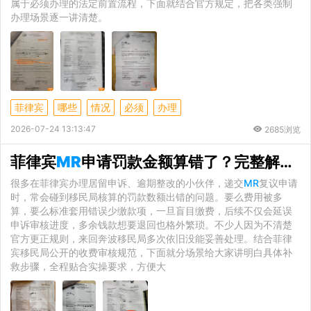
属于必须办理的法定前置流程，下面就结合官方规定，把各类强制
办理场景逐一讲清楚。
菲律宾
哪些
情况
必须
办理
2026-07-24 13:13:47
2685浏览
菲律宾
MR
申请罚款金额算错了？完整解决方式一览
很多在菲律宾办理居留申诉、逾期整改的小伙伴，递交
MR
复议申请
时，常会碰到移民局核算的罚款数额出错的问题。要么费用被多
算，要么标准套用错误少缴款项，一旦盲目缴费，后续不仅会延误
申诉审核进度，多余钱款想要退回也格外繁琐。不少人因为不清楚
官方更正规则，来回奔波移民局多次依旧没能妥善处理。结合菲律
宾移民局公开的收费审核规范，下面就分场景给大家讲明白具体补
救步骤，全程贴合实操要求，方便大