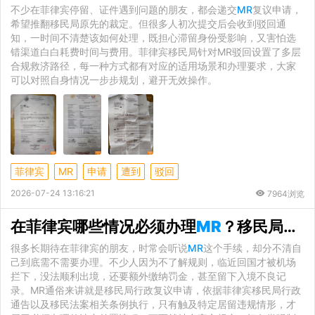
不少在菲律宾停留、证件遇到问题的朋友，都会递交
MR
复议申请，
希望推翻移民局原先的裁定。但很多人初次提交后会收到驳回通
知，一时间不清楚该如何处理，既担心滞留身份受影响，又害怕选
错渠道白白耗费时间与费用。菲律宾移民局针对MR驳回设置了多层
合规救济路径，每一种方式都有对应的适用场景和办理要求，大家
可以对照自身情况一步步规划，避开无效操作。
菲律宾
MR
申请
遭到
驳回
2026-07-24 13:16:21
7964浏览
在菲律宾哪些情况必须办理
MR
？移民局官方适用场景完整梳理
很多长期待在菲律宾的朋友，时常会听说
MR
这个手续，却分不清自
己到底需不需要办理。不少人因为不了解规则，临近回国才被机场
拦下，没法顺利出境，还要额外缴纳罚金，甚至留下入境不良记
录。MR通俗来讲就是移民局行政复议申请，依据菲律宾移民局行政
通告以及移民法案相关条例执行，只有触及特定居留违规情形，才