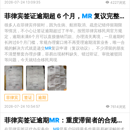
2026-07-24 13:09:35
4227浏览
菲律宾签证逾期超 6 个月，
MR
复议完整流程与实操注意事项
很多人在菲律宾停留时，因为生病、航班取消、疏忽记错停留期限
等情况，不小心让签证逾期超过了半年。按照菲律宾移民局官方规
定，逾期未满6个月可以直接缴纳罚款、办理清关离境，一旦逾期时
长跨过6个月门槛，常规办理窗口将不再受理逾期清算业务，唯一合
规的解决方式就是递交
MR
复议申请（复议动议）。不少滞留的朋友
不清楚整套办理步骤，容易出现材料缺失、错过听证、审批被驳回
等问题，今天就结合移民局现
菲律宾
签证
逾期
2026-07-24 10:54:57
7614浏览
菲律宾签证逾期
MR
：重度滞留者的合规清算与补救路径
在菲律宾签证代办实务中，
MR
是客户问得最多也最容易被误解的术