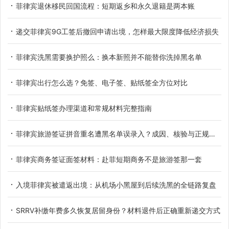
菲律宾退休移民回国流程：短期返乡和永久退籍是两本账
递交菲律宾9G工签后撤回申请出境，怎样最大限度降低经济损失
菲律宾洗黑需要换护照么：换本新照并不能替你洗掉黑名单
菲律宾出行怎么选？免签、电子签、贴纸签全方位对比
菲律宾贴纸签办理渠道和常规材料完整指南
菲律宾旅游签证拼音重名遭黑名单误录入？成因、核验与正规解决办法
菲律宾商务签证面签材料：赴菲短期商务不是旅游签那一套
入境菲律宾被遣返出境：从机场小黑屋到后续洗黑的全链路复盘
SRRV补缴年费多久恢复居留身份？材料退件后正确重新递交方式