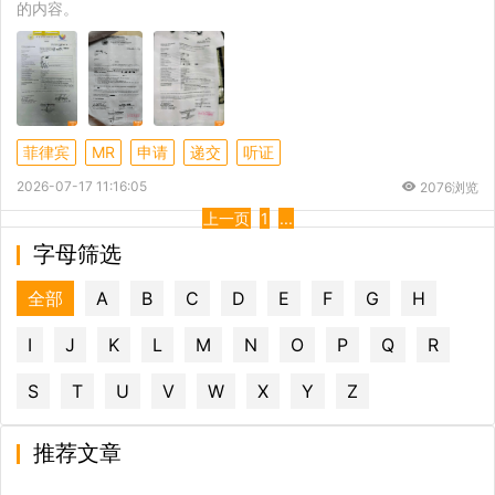
的内容。
菲律宾
MR
申请
递交
听证
2026-07-17 11:16:05
2076浏览
上一页
1
...
字母筛选
全部
A
B
C
D
E
F
G
H
I
J
K
L
M
N
O
P
Q
R
S
T
U
V
W
X
Y
Z
推荐文章