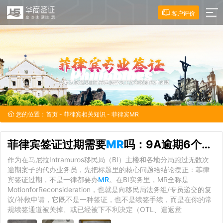
客户评价
您的位置：
首页
-
菲律宾相关知识
- 菲律宾MR
菲律宾签证过期需要
MR
吗：9A逾期6个月是分水岭
作为在马尼拉Intramuros移民局（BI）主楼和各地分局跑过无数次
逾期案子的代办业务员，先把标题里的核心问题给结论摆正：菲律
宾签证过期，不是一律都要办
MR
。在BI实务里，MR全称是
MotionforReconsideration，也就是向移民局法务组/专员递交的复
议/补救申请，它既不是一种签证，也不是续签手续，而是在你的常
规续签通道被关掉、或已经被下不利决定（OTL、遣返意