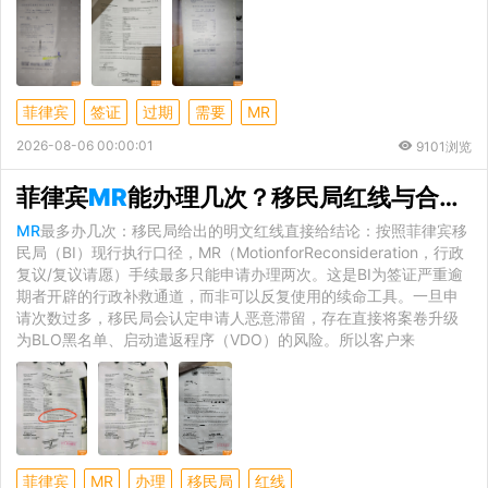
菲律宾
签证
过期
需要
MR
2026-08-06 00:00:01
9101浏览
菲律宾
MR
能办理几次？移民局红线与合规补救全解析
MR
最多办几次：移民局给出的明文红线直接给结论：按照菲律宾移
民局（BI）现行执行口径，MR（MotionforReconsideration，行政
复议/复议请愿）手续最多只能申请办理两次。这是BI为签证严重逾
期者开辟的行政补救通道，而非可以反复使用的续命工具。一旦申
请次数过多，移民局会认定申请人恶意滞留，存在直接将案卷升级
为BLO黑名单、启动遣返程序（VDO）的风险。所以客户来
菲律宾
MR
办理
移民局
红线