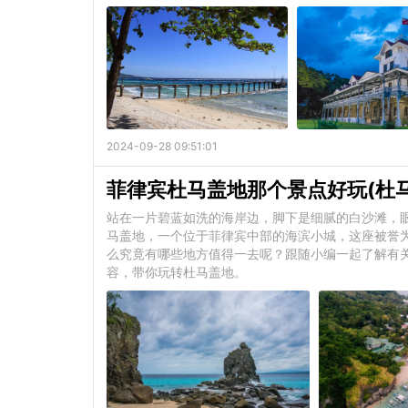
2024-09-28 09:51:01
菲律宾杜马盖地那个景点好玩(杜
站在一片碧蓝如洗的海岸边，脚下是细腻的白沙滩，
马盖地，一个位于菲律宾中部的海滨小城，这座被誉
么究竟有哪些地方值得一去呢？跟随小编一起了解有关
容，带你玩转杜马盖地。