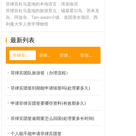
菲律宾杜马盖地的本地语言：塔加洛语
菲律宾杜马盖地的旅游景点：锡基霍尔岛、苏米龙
岛、阿波岛、Tan-awan小镇、道因潜水项目、西
利曼大学人类学博物馆
最新列表
菲律宾跟团签证
菲律宾台风
菲律宾护照
菲律宾NBI
菲律宾团队旅游签（办理流程）
菲律宾团签到期能申请续签吗(处理要多久)
申请菲律宾团签要哪些资料(有效期多久)
菲律宾团签逾期要怎么回国(处理要多长时间)
个人能不能申请菲律宾团签