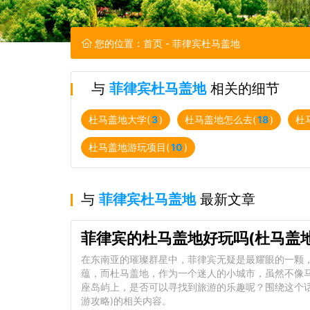
您的位置：
首页
- 菲律宾杜马盖地
与
菲律宾杜马盖地
相关的细节
杜马盖地大学(
3
)
杜马盖地怎么去(
18
)
杜
杜马盖地游玩项目(
10
)
与
菲律宾杜马盖地
最新文章
菲律宾的杜马盖地好玩吗(杜马盖
在东南亚的璀璨群星中，菲律宾无疑是最耀眼的一颗
蕴，而杜马盖地，作为一个迷人的小城市，虽然不像
座岛屿上，是否可以寻找到旅游的乐趣呢？围绕这个
游攻略)的相关内容。