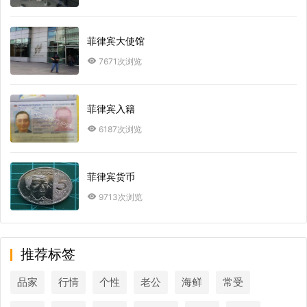
菲律宾大使馆
7671次浏览
菲律宾入籍
6187次浏览
菲律宾货币
9713次浏览
推荐标签
品家
行情
个性
老公
海鲜
常受