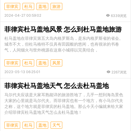
菲律宾
杜马
盖地
旅游
2024-04-27 00:59:02
6339浏览
菲律宾杜马盖地风景 怎么到杜马盖地旅游
杜马盖地在菲律宾第五大岛内格罗斯岛，是东内格罗斯省的省会。
城市不大，但杜马格特不仅具有田园般的悠闲，也有很浓的书卷
气，人间烟火与世外桃源在这座小城得以完美结合，
菲律宾
杜马
盖地
风景
2023-05-13 06:25:01
2267浏览
菲律宾杜马盖地天气 怎么去杜马盖地
马尔代夫应该是大家耳熟能详的旅游胜地了，几乎一想到海岛景色
大家的心里就是马尔代夫。而菲律宾也有一个地方，有小马尔代夫
之称，这个地方就是菲律宾的杜马盖地。那么今天小编就来给大家
介绍菲律宾杜马盖地天气怎么去杜马盖地！
菲律宾
杜马
盖地
天气