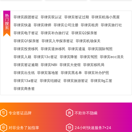
菲律宾跟团签证
菲律宾双认证
菲律宾签证过期
菲律宾机场小黑屋
菲律宾快递
菲律宾律师
菲律宾公司注册
菲律宾租房
菲律宾旅行社
菲律宾电子签证
菲律宾补办旅行证
菲律宾Q2探亲签
菲律宾Q1探亲签
菲律宾入华探亲签证
菲律宾机场保关
菲律宾投资移民
菲律宾退休移民
菲律宾遣返
菲律宾国际驾照
菲律宾入籍
菲律宾13c签证
菲律宾降签
菲律宾驾照
菲律宾ecc清关
菲律宾签证逾期
菲律宾NBI
菲律宾大使馆
菲律宾移民局
菲律宾出生纸
菲律宾落地签
菲律宾黑名单
菲律宾补办护照
菲律宾13a签证
菲律宾结婚证
菲律宾旅游签证
菲律宾9g工签
菲律宾商务签
专业签证品牌
不欺诈不隐瞒
对菲业务了如指掌
24小时快速服务7*24