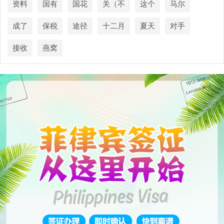
资料
国有
国花
关（不
这个
马尔
成了
保税
途径
十二月
夏天
对手
接收
燕窝