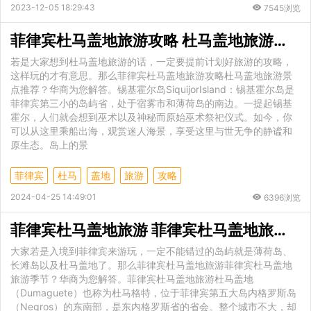
2023-12-05 18:29:43
7545浏览
菲律宾杜马盖地旅游攻略 杜马盖地旅游景点推荐
若是大家想到杜马盖地旅游的话，一定要提前计划好旅游的攻略，
这样玩的才有意思。那么菲律宾杜马盖地旅游攻略杜马盖地旅游景
点推荐？华商为您解答。锡基霍尔岛SiquijorIsland：锡基霍尔岛是
菲律宾第三小的岛屿省，处于宿雾市和薄荷岛的南边。一提起锡基
霍尔，人们就会想到巫术以及神秘而原始巫术祭祀仪式。如今，你
可以从这里乘船出海，观赏迷人海景，享受这里与世无争的静谧和
原生态。岛上的景
菲律宾
杜马
盖地
旅游
攻略
2024-04-25 14:49:01
6396浏览
菲律宾杜马盖地旅游 菲律宾杜马盖地旅游季节
大家若是入境到菲律宾来游玩，一定不能错过的岛屿就是薄荷岛、
长滩岛以及杜马盖地了。那么菲律宾杜马盖地旅游菲律宾杜马盖地
旅游季节？华商为您解答。菲律宾杜马盖地旅游杜马盖地
（Dumaguete）也称为杜马格特，位于菲律宾第五大岛内格罗斯岛
（Negros）的东南部，是东内格罗斯省的省会。整个城市不大，却