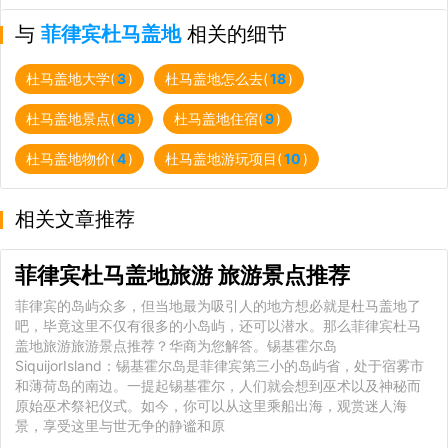
与
菲律宾杜马盖地
相关的细节
杜马盖地大学(
3
)
杜马盖地怎么去(
18
)
杜马盖地景点(
68
)
杜马盖地住宿(
9
)
杜马盖地物价(
4
)
杜马盖地游玩项目(
10
)
相关文章推荐
菲律宾杜马盖地旅游 旅游景点推荐
菲律宾的岛屿众多，但当地最为吸引人的地方想必就是杜马盖地了
吧，毕竟这里不仅有很多的小岛屿，还可以潜水。那么菲律宾杜马
盖地旅游旅游景点推荐？华商为您解答。锡基霍尔岛
SiquijorIsland：锡基霍尔岛是菲律宾第三小的岛屿省，处于宿雾市
和薄荷岛的南边。一提起锡基霍尔，人们就会想到巫术以及神秘而
原始巫术祭祀仪式。如今，你可以从这里乘船出海，观赏迷人海
景，享受这里与世无争的静谧和原