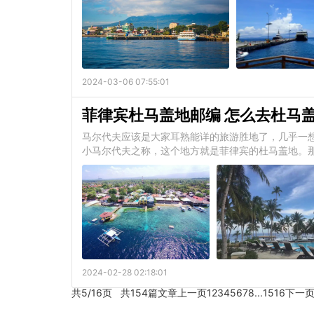
2024-03-06 07:55:01
菲律宾杜马盖地邮编 怎么去杜马
​马尔代夫应该是大家耳熟能详的旅游胜地了，几乎一
小马尔代夫之称，这个地方就是菲律宾的杜马盖地。那
2024-02-28 02:18:01
共5/16页 共154篇文章
上一页
1
2
3
4
5
6
7
8
...
15
16
下一