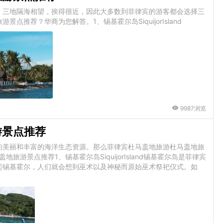
，三地隔海相望，挨得很近，因此大多数到菲律宾的游客都会选择三
推荐？华商为您解答。1、锡基霍尔岛SiquijorIsland
9987浏览
游景点推荐
的美丽和丰富的海洋生态资源。那么菲律宾杜马盖地旅游杜马盖地旅
游景点推荐1、锡基霍尔岛SiquijorIsland锡基霍尔岛是菲律宾
起锡基霍尔，人们就会想到巫术以及神秘而原始巫术祭祀仪式。如