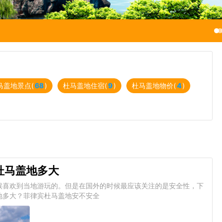
马盖地景点(
68
)
杜马盖地住宿(
9
)
杜马盖地物价(
4
)
杜马盖地多大
候喜欢到当地游玩的。但是在国外的时候最应该关注的是安全性，下
地多大？菲律宾杜马盖地安不安全