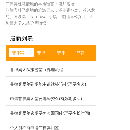
菲律宾杜马盖地的本地语言：塔加洛语
菲律宾杜马盖地的旅游景点：锡基霍尔岛、苏米龙
岛、阿波岛、Tan-awan小镇、道因潜水项目、西
利曼大学人类学博物馆
最新列表
菲律宾跟团签证
菲律宾台风
菲律宾护照
菲律宾NBI
菲律宾团队旅游签（办理流程）
菲律宾团签到期能申请续签吗(处理要多久)
申请菲律宾团签要哪些资料(有效期多久)
菲律宾团签逾期要怎么回国(处理要多长时间)
个人能不能申请菲律宾团签