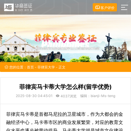
客户评价
您的位置：
首页
-
菲律宾大学
- 正文
菲律宾马卡蒂大学怎么样(留学优势)
2025-08-30 04:45:01
编辑：bianji-Ms-teng
4037浏览
菲律宾马卡蒂是首都马尼拉的卫星城市，作为大都会的金
融经济中心，马卡蒂市区的商业发展繁荣，对应的教育文
化水平也逐步被带动提升，马卡蒂大学就是城市文化建设