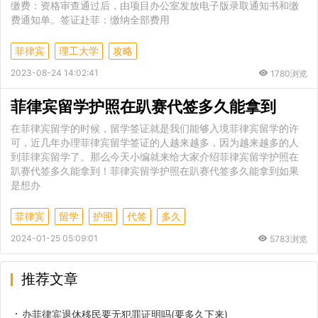
缴费：资格审查通过后，由项目办公室发放电子版录取通知书和缴
费通知单。签证赴菲：缴纳全部费用
菲律宾
理工大学
攻略
2023-08-24 14:02:41
1780浏览
菲律宾留学护照在趴赛代签多久能拿到
在菲律宾留学的时候，留学签证就是我们能够入境菲律宾留学的许
可，近几年办理菲律宾留学签证的人越来越多，因为越来越多的人
到菲律宾留学了。那么今天小编就来给大家介绍菲律宾留学护照在
趴赛代签多久能拿到！菲律宾留学护照在趴赛代签多久能拿到如果
是想办
菲律宾
留学
护照
代签
多久
2024-01-25 05:09:01
5783浏览
推荐文章
办菲律宾退休移民要无犯罪证明吗(要多久下来)