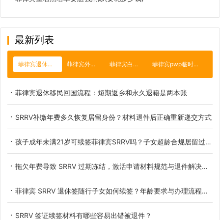
最新列表
菲律宾退休移民
菲律宾外交部
菲律宾白沙滩
菲律宾pwp临时工签
菲律宾退休移民回国流程：短期返乡和永久退籍是两本账
SRRV补缴年费多久恢复居留身份？材料退件后正确重新递交方式
孩子成年未满21岁可续签菲律宾SRRV吗？子女超龄合规居留过渡办法详解
拖欠年费导致 SRRV 过期冻结，激活申请材料规范与退件解决办法
菲律宾 SRRV 退休签随行子女如何续签？年龄要求与办理流程详解
SRRV 签证续签材料有哪些容易出错被退件？