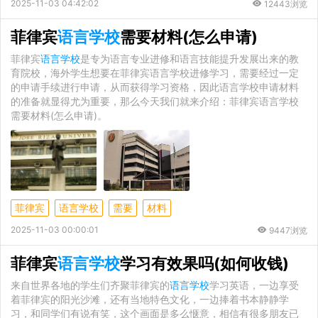
2025-11-03 04:42:02
12443浏览
菲律宾
语言学校
需要材料(怎么申请)
菲律宾
语言学校
是专为语言专业进修和语言技能提升发展出来的教
育院校，海外学生想要在菲律宾语言学校进修学习，需要经过一定
的申请手续进行申请，从而获得学习资格，因此语言学校申请材料
的准备就显得尤为重要，那么今天我们就来介绍：菲律宾语言学校
需要材料(怎么申请)。
菲律宾
语言学校
需要
材料
2025-11-03 00:00:01
9447浏览
菲律宾
语言学校
学习有效果吗(如何收钱)
来自世界各地的学生们齐聚菲律宾的
语言学校
学习英语，一边享受
着菲律宾的阳光沙滩，还有当地特色文化，一边捧着书本静静学
习，和同学们有说有笑，这个画面是多么惬意，相信有很多朋友已