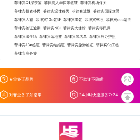
菲律宾Q1探亲签
菲律宾入华探亲签证
菲律宾机场保关
菲律宾投资移民
菲律宾退休移民
菲律宾遣返
菲律宾国际驾照
菲律宾入籍
菲律宾13c签证
菲律宾降签
菲律宾驾照
菲律宾ecc清关
菲律宾签证逾期
菲律宾NBI
菲律宾大使馆
菲律宾移民局
菲律宾出生纸
菲律宾落地签
菲律宾黑名单
菲律宾补办护照
菲律宾13a签证
菲律宾结婚证
菲律宾旅游签证
菲律宾9g工签
菲律宾商务签
专业签证品牌
不欺诈不隐瞒
对菲业务了如指掌
24小时快速服务7*24