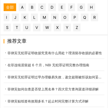
全部
A
B
C
D
E
F
G
H
I
J
K
L
M
N
O
P
Q
R
S
T
U
V
W
X
Y
Z
推荐文章
菲律宾无犯罪证明收据究竟有什么用处？理清留存收据的必要性
在菲连续居留超 6 个月，NBI 无犯罪证明完整办理指南
菲律宾无犯罪证明过早办理极易失效，递交超期被拒该如何妥善应对
菲律宾如何自查是否登上黑名单？四大官方查询渠道详细讲解
菲律宾贴纸签有效期多长？起止时间完整计算方式详解