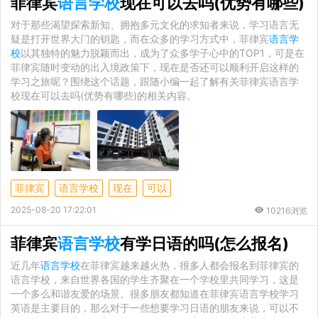
菲律宾
语言学校
现在可以去吗(优势有哪些)
对于那些渴望探索新知、拥抱多元文化的求知者来说，学习语言无
疑是打开世界大门的钥匙，而在众多的学习方式中，菲律宾
语言学
校
以其独特的魅力脱颖而出，成为了众多学子心中的TOP1，可是在
菲律宾随时变动的出入境政策下，现在是否还可以顺利开启这样的
学习之旅呢？围绕这个话题，跟随小编一起了解有关菲律宾语言学
校现在可以去吗(优势有哪些)的相关内容。
菲律宾
语言学校
现在
可以
2025-08-20 17:22:01
10216浏览
菲律宾
语言学校
有学日语的吗(怎么报名)
近几年
语言学校
在菲律宾越来越火热，很多人都会报名到菲律宾的
语言学校，来自世界各国的学生齐聚在一个学校里共同学习，这是
一个多么和谐友爱的场景。很多朋友都知道在菲律宾语言学校学习
英语是主要目的，那么对于一些想要学习日语的朋友来说，可以不