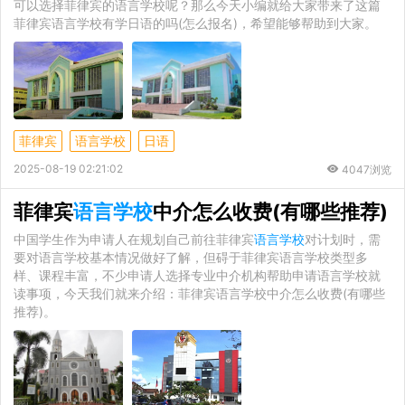
可以选择菲律宾的语言学校呢？那么今天小编就给大家带来了这篇
菲律宾语言学校有学日语的吗(怎么报名)，希望能够帮助到大家。
菲律宾
语言学校
日语
2025-08-19 02:21:02
4047浏览
菲律宾
语言学校
中介怎么收费(有哪些推荐)
中国学生作为申请人在规划自己前往菲律宾
语言学校
对计划时，需
要对语言学校基本情况做好了解，但碍于菲律宾语言学校类型多
样、课程丰富，不少申请人选择专业中介机构帮助申请语言学校就
读事项，今天我们就来介绍：菲律宾语言学校中介怎么收费(有哪些
推荐)。