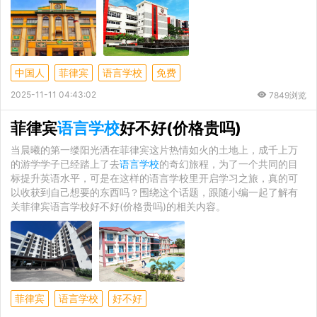
中国人
菲律宾
语言学校
免费
2025-11-11 04:43:02
7849浏览
菲律宾
语言学校
好不好(价格贵吗)
当晨曦的第一缕阳光洒在菲律宾这片热情如火的土地上，成千上万
的游学学子已经踏上了去
语言学校
的奇幻旅程，为了一个共同的目
标提升英语水平，可是在这样的语言学校里开启学习之旅，真的可
以收获到自己想要的东西吗？围绕这个话题，跟随小编一起了解有
关菲律宾语言学校好不好(价格贵吗)的相关内容。
菲律宾
语言学校
好不好