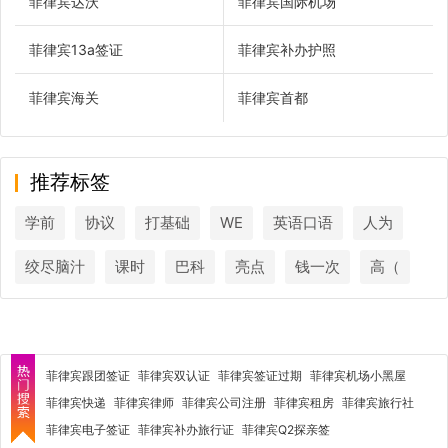
菲律宾达沃
菲律宾国际机场
菲律宾13a签证
菲律宾补办护照
菲律宾海关
菲律宾首都
推荐标签
学前
协议
打基础
WE
英语口语
人为
绞尽脑汁
课时
巴科
亮点
钱一次
高（
菲律宾跟团签证
菲律宾双认证
菲律宾签证过期
菲律宾机场小黑屋
菲律宾快递
菲律宾律师
菲律宾公司注册
菲律宾租房
菲律宾旅行社
菲律宾电子签证
菲律宾补办旅行证
菲律宾Q2探亲签