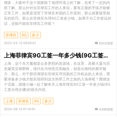
增多，大家对于这个国家除了地理环境上的了解，也有了一定的内
部了解。那么针对去菲律宾工作的人来说，要有正规的手续才能够
正常工作，如果是违背了菲律宾本国的工作原则，那么就要接受相
应的惩罚。那么在菲律宾办理9G工签多少钱，如果不办工作签证的
话，还能不能在菲律宾工作呢？
菲律宾
9G
多少
2023-03-12 09:55:01
6302浏览
上海菲律宾9G工签一年多少钱(9G工签办理步骤)
上海，这个东方魔都是众多梦想的发源地，在这里，高楼大厦与历
史建筑交相辉映，现代化与传统完美融合，创造出独特的都市魅
力，那么，对于那些渴望在菲律宾寻找新的工作机会的人来说，需
要准备多少钱才能实现得到这次热带工作之旅的入场券呢？围绕这
个话题，跟随小编一起了解有关上海菲律宾9G工签一年多少钱(9G
工签办理步骤)的相关内容。
上海
菲律宾
9G
多少
2024-08-12 01:14:01
4389浏览