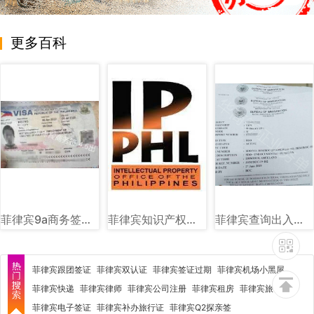
更多百科
菲律宾9a商务签样式图片
菲律宾知识产权局（IPOPHL）图文讲解
菲律宾查询出入境黑名单图片样式
菲律宾跟团签证
菲律宾双认证
菲律宾签证过期
菲律宾机场小黑屋
菲律宾快递
菲律宾律师
菲律宾公司注册
菲律宾租房
菲律宾旅行社
菲律宾电子签证
菲律宾补办旅行证
菲律宾Q2探亲签