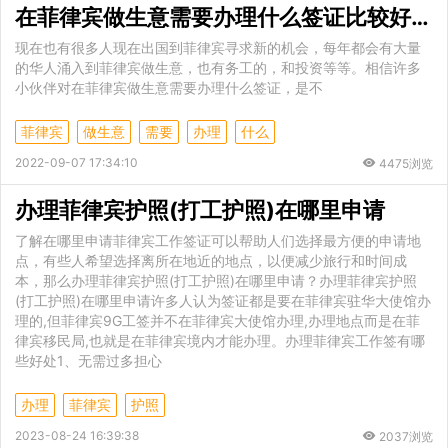
在菲律宾做生意需要办理什么签证比较好一点？
现在也有很多人现在出国到菲律宾寻求新的机会，每年都会有大量
的华人涌入到菲律宾做生意，也有务工的，和投资等等。相信许多
小伙伴对在菲律宾做生意需要办理什么签证，是不
菲律宾
做生意
需要
办理
什么
2022-09-07 17:34:10
4475浏览
办理菲律宾护照(打工护照)在哪里申请
了解在哪里申请菲律宾工作签证可以帮助人们选择最方便的申请地
点，有些人希望选择离所在地近的地点，以便减少旅行和时间成
本，那么办理菲律宾护照(打工护照)在哪里申请？办理菲律宾护照
(打工护照)在哪里申请许多人认为签证都是要在菲律宾驻华大使馆办
理的,但菲律宾9G工签并不在菲律宾大使馆办理,办理地点而是在菲
律宾移民局,也就是在菲律宾境内才能办理。办理菲律宾工作签有哪
些好处1、无需过多担心
办理
菲律宾
护照
2023-08-24 16:39:38
2037浏览