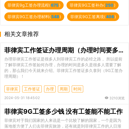
菲律宾9g工签办理流程(
675
)
菲律宾9G工签补办(
250
)
菲律宾9G工签办理材料(
548
)
菲律宾9G工签离境(
406
)
相关文章推荐
菲律宾工作签证办理周期（办理时间要多久呢）
​办理菲律宾工作签证是很多人到菲律宾工作的必经之路， 所以提前
了解菲律宾工作签如何办理，办理的时间是多久是很多人需要了解
的，那么我们今天就来介绍。菲律宾工作签证多久拿到（9G工签办
理周期）！
菲律宾
工作签证
办理
周期
时间
2024-05-31 18:45:02
3210浏览
菲律宾9G工签多少钱 没有工签能不能工作
菲律宾对于我们国家的人来说是一个比较了解的国家，一个是因为
落地签方便了人们去菲律宾旅游，还有就是到菲律宾工作的人日渐