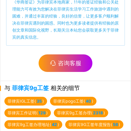
《
华商签证
》为菲律宾本地商家，11年的签证经验和公关处
理能力可有效为您解决在菲律宾生活学习工作旅游中遇到的
困难，并通过丰富的经验，良好的信誉，让更多客户顺利解
决在菲律宾遇到的困惑。同时也为更多读者提供有经验的原
创文章和国际化视野，长期关注本站您会获取更多关于菲律
宾的真实信息。
咨询客服
与
菲律宾9g工签
相关的细节
菲律宾IGL工签(
35
)
菲律宾pogo工签(
40
)
菲律宾工作证明(
129
)
菲律宾9g工签办理(
2318
)
菲律宾9g工签办理地址(
42
)
菲律宾9G工签年度报告(
56
)