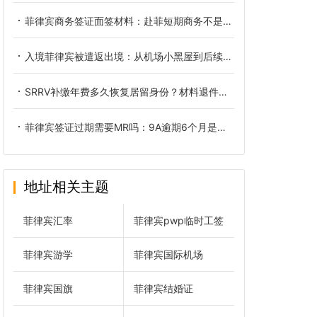
菲律宾商务签证面签材料：赴菲短期商务不是旅游签那一套
入境菲律宾被遣返出境：从机场小黑屋到后续洗黑的全链路复盘
SRRV补缴年费多久恢复居留身份？材料退件后正确重新递交方式
菲律宾签证过期需要MR吗：9A逾期6个月是分水岭
地址相关主题
菲律宾汇率
菲律宾pwp临时工签
菲律宾游学
菲律宾国际机场
菲律宾国旗
菲律宾结婚证