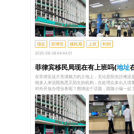
现在
菲律宾
移民局
上班
时间
2025-08-28 04:44:01
菲律宾移民局现在有上班吗(
地址
在菲律宾这片充满魅力的土地上，无论是阳光沙滩还
很多人来说既熟悉又陌生的机构，在处理众多出入境
对外开放办理业务呢？围绕这个话题，跟随小编一起了