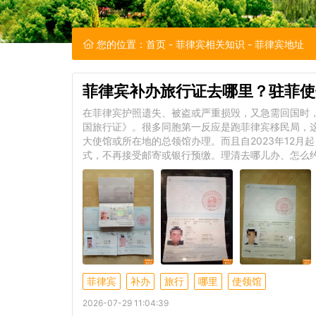
您的位置：
首页
-
菲律宾相关知识
- 菲律宾地址
菲律宾补办旅行证去哪里？驻菲使
在菲律宾护照遗失、被盗或严重损毁，又急需回国时
国旅行证》。很多同胞第一反应是跑菲律宾移民局，
大使馆或所在地的总领馆办理。而且自2023年12月
式，不再接受邮寄或银行预缴。理清去哪儿办、怎么
菲律宾
补办
旅行
哪里
使领馆
2026-07-29 11:04:39