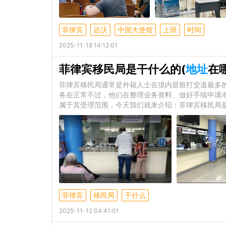
菲律宾
达沃
中国大使馆
上班
时间
2025-11-18 14:12:01
菲律宾移民局是干什么的(
地址
在哪
菲律宾移民局通常是外籍人士在境内居留打交道最多
务在正常不过，他们在整理业务资料、做好手续申请
属于其受理范围，今天我们就来介绍：菲律宾移民局是
菲律宾
移民局
干什么
2025-11-12 04:41:01