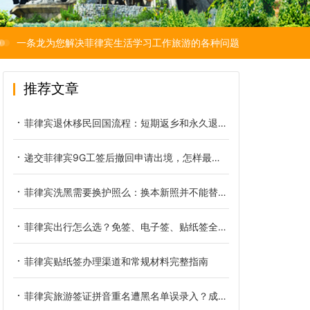
一条龙为您解决菲律宾生活学习工作旅游的各种问题
推荐文章
菲律宾退休移民回国流程：短期返乡和永久退籍是两本账
递交菲律宾9G工签后撤回申请出境，怎样最大限度降低经济损失
菲律宾洗黑需要换护照么：换本新照并不能替你洗掉黑名单
菲律宾出行怎么选？免签、电子签、贴纸签全方位对比
菲律宾贴纸签办理渠道和常规材料完整指南
菲律宾旅游签证拼音重名遭黑名单误录入？成因、核验与正规解决办法