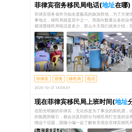
菲律宾宿务移民局电话(
地址
在哪)
菲律宾宿务省作为知名度极高的旅游胜地，为了方便
事地点，移民局就是其中之一。而面向数量众多的业
都清楚移民局电话是多少，那么今天我们就来介绍：菲
菲律宾
宿务
移民局
电话
2025-10-21 14:04:01
现在菲律宾移民局上班时间(
地址
在阳光明媚的菲律宾，无论你是为了事业的新机遇，
的氛围所吸引，都会涉及到部分与移民局打交道的业
绕这个话题，跟随小编一起了解有关现在菲律宾移民局