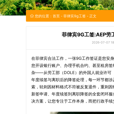
您的位置：
首页
-
菲律宾9g工签
- 正文
菲律宾9G工签:AEP
2026-07-07 18
在菲律宾合法工作，一张9G工作签证是您安身
您开设银行账户、办理手机合约、甚至租房签约
杂——从劳工部（DOLE）的外国人就业许可
年度续签与离职后的降签处理，每一环节都涉
索，轻则因材料格式不符被反复退件，重则因
新签申请、年度续签到离职降签的全套闭环服
决方案，让您专注于工作本身，而把行政手续