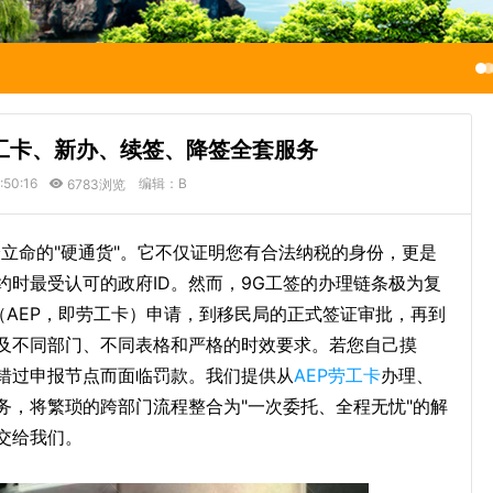
劳工卡、新办、续签、降签全套服务
:50:16
编辑：B
6783浏览
立命的"硬通货"。它不仅证明您有合法纳税的身份，更是
时最受认可的政府ID。然而，9G工签的办理链条极为复
（AEP，即劳工卡）申请，到移民局的正式签证审批，再到
及不同部门、不同表格和严格的时效要求。若您自己摸
错过申报节点而面临罚款。我们提供从
AEP劳工卡
办理、
务，将繁琐的跨部门流程整合为"一次委托、全程无忧"的解
交给我们。