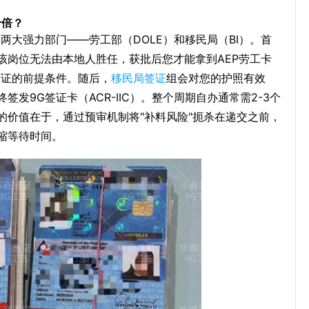
十倍？
两大强力部门——劳工部（DOLE）和移民局（BI）。首
该岗位无法由本地人胜任，获批后您才能拿到AEP劳工卡
签证的前提条件。随后，
移民局签证
组会对您的护照有效
发9G签证卡（ACR-IIC）。整个周期自办通常需2-3个
的价值在于，通过预审机制将"补料风险"扼杀在递交之前，
缩等待时间。