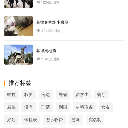
1836次浏览
菲律宾机场小黑屋
4240次浏览
菲律宾地震
5142次浏览
推荐标签
帕拉
权要
旁边
外省
留学生
餐厅
君临
没有
理清
别国
材料准备
女友
好处
体检表
怎么收费
游泳
实名制