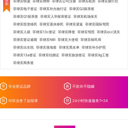
菲律宾快递
菲律宾律师
菲律宾公司注册
菲律宾租房
菲律宾旅行社
菲律宾电子签证
菲律宾补办旅行证
菲律宾Q2探亲签
菲律宾Q1探亲签
菲律宾入华探亲签证
菲律宾机场保关
菲律宾投资移民
菲律宾退休移民
菲律宾遣返
菲律宾国际驾照
菲律宾入籍
菲律宾13c签证
菲律宾降签
菲律宾驾照
菲律宾ecc清关
菲律宾签证逾期
菲律宾NBI
菲律宾大使馆
菲律宾移民局
菲律宾出生纸
菲律宾落地签
菲律宾黑名单
菲律宾补办护照
菲律宾13a签证
菲律宾结婚证
菲律宾旅游签证
菲律宾9g工签
菲律宾商务签
专业签证品牌
不欺诈不隐瞒
对菲业务了如指掌
24小时快速服务7*24