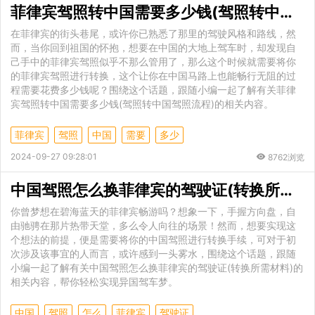
菲律宾驾照转中国需要多少钱(驾照转中国驾照流程)
在菲律宾的街头巷尾，或许你已熟悉了那里的驾驶风格和路线，然
而，当你回到祖国的怀抱，想要在中国的大地上驾车时，却发现自
己手中的菲律宾驾照似乎不那么管用了，那么这个时候就需要将你
的菲律宾驾照进行转换，这个让你在中国马路上也能畅行无阻的过
程需要花费多少钱呢？围绕这个话题，跟随小编一起了解有关菲律
宾驾照转中国需要多少钱(驾照转中国驾照流程)的相关内容。
菲律宾
驾照
中国
需要
多少
2024-09-27 09:28:01
8762浏览
中国驾照怎么换菲律宾的驾驶证(转换所需材料)
你曾梦想在碧海蓝天的菲律宾畅游吗？想象一下，手握方向盘，自
由驰骋在那片热带天堂，多么令人向往的场景！然而，想要实现这
个想法的前提，便是需要将你的中国驾照进行转换手续，可对于初
次涉及该事宜的人而言，或许感到一头雾水，围绕这个话题，跟随
小编一起了解有关中国驾照怎么换菲律宾的驾驶证(转换所需材料)的
相关内容，帮你轻松实现异国驾车梦。
中国
驾照
怎么
菲律宾
驾驶证