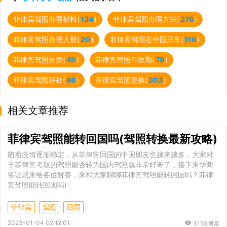
菲律宾驾照办理材料(
134
)
菲律宾驾照办理方法(
276
)
菲律宾驾照办理人群(
20
)
菲律宾驾照在中国开车(
116
)
菲律宾驾照分类(
46
)
菲律宾驾照有效期(
78
)
菲律宾驾照好处(
88
)
菲律宾驾照更换(
303
)
相关文章推荐
菲律宾驾照能转回国吗(驾照转换最新攻略)
随着疫情逐渐稳定，从菲律宾回国的中国朋友也越来越多，大家对
于菲律宾考取的驾照能否转为国内驾照就非常好奇了，接下来华商
签证就来给各位解答，来和大家聊聊菲律宾驾照能转回国吗？菲律
宾驾照能转回国吗(
菲律宾
驾照
回国
2023-01-04 02:12:01
3155浏览