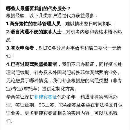
哪些人最需要我们的代办服务？
根据经验，以下几类客户通过代办获益最多：
1.商务繁忙的在菲管理人员
，难以抽出整日时间排队；
2.语言沟通不便的旅菲人士
，对机考内容和表格术语不熟
悉；
3.初次申领者
，对LTO各分局办事效率和窗口要求一无所
知；
4.已有过期驾照需换新者
，我们不只办新证，同样擅长处
理驾照续期、补办及从外国驾照转换菲律宾驾照的业务。
无论您属于哪种情况，我们都会根据您的驾照类型（非专
业/专业/摩托车）提供定制化方案。
华商签证深耕
菲律宾签证
代办多年，精通菲律宾驾照办
理、签证延期、9G工签、13A婚签及各类在菲法律文件认
证业务。更多菲律宾签证相关的实用内容，可以联系我
们。