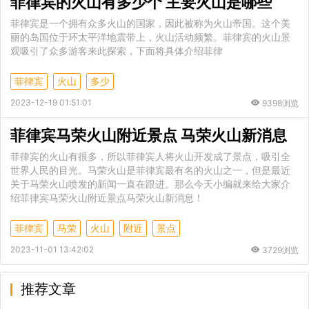
菲律宾的火山有多少个 主要火山是哪些
菲律宾是一个拥有众多火山的国家，因此被称为火山帝国。这个美
丽的岛国位于环太平洋地震带上，火山活动频繁。菲律宾的火山景
观吸引了众多游客来此探索，下面将具体介绍菲律
菲律宾
火山
多少
2023-12-19 01:51:01
9398浏览
菲律宾马荣火山附近景点 马荣火山新消息
菲律宾的火山有很多，所以菲律宾人将火山开发成了景点，吸引全
世界人民的目光。马荣火山是菲律宾最有名的火山之一，但是最近
关于马荣火山喷发的新闻一直在跟进。那么今天小编就来给大家介
绍菲律宾马荣火山附近景点马荣火山新消息！
菲律宾
马荣
火山
附近
景点
2023-11-01 13:42:02
3729浏览
推荐文章