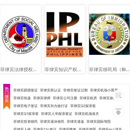
菲律宾法律授权社会福利和发展部（DSWD）图文讲解
菲律宾知识产权局（IPOPHL）图文讲解
菲律宾移民局（BI）图文详解
菲律宾跟团签证
菲律宾双认证
菲律宾签证过期
菲律宾机场小黑屋
菲律宾快递
菲律宾律师
菲律宾公司注册
菲律宾租房
菲律宾旅行社
菲律宾电子签证
菲律宾补办旅行证
菲律宾Q2探亲签
菲律宾Q1探亲签
菲律宾入华探亲签证
菲律宾机场保关
菲律宾投资移民
菲律宾退休移民
菲律宾遣返
菲律宾国际驾照
菲律宾入籍
菲律宾13c签证
菲律宾降签
菲律宾驾照
菲律宾ecc清关