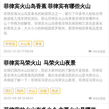
菲律宾火山岛香蕉 菲律宾有哪些火山
菲律宾海火山岛是著名的旅游景点之一，吸引了许多华人纷纷办理
旅游签入境菲律宾游玩。那么菲律宾火山岛香蕉菲律宾有哪些火
山？华商为你解答。菲律宾火山岛香蕉菲律宾南部棉兰老岛是著名
的香蕉之乡，大大小小的种植园星罗棋布。那里种植的香蕉品质优
良。
菲律宾
火山岛
香蕉
2023-12-20 17:58:49
7424浏览
菲律宾马荣火山 马荣火山夜景
在我们国内火山比较少，想必大家对此的了解也不是很多。菲律宾
是全球火山密度最高的国家，最出名的最活跃的火山是马荣火山，
本期就了解一下：菲律宾马荣火山马荣火山夜景。菲律宾马荣火山
我们
国内
火山
比较
想必
2023-09-28 12:46:01
9163浏览