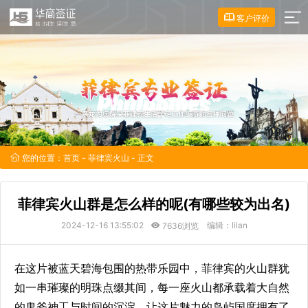
客户评价
您的位置：
首页
-
菲律宾火山
- 正文
菲律宾火山群是怎么样的呢(有哪些较为出名)
2024-12-16 13:55:02
编辑：lilan
7636浏览
在这片被蓝天碧海包围的热带乐园中，菲律宾的火山群犹
如一串璀璨的明珠点缀其间，每一座火山都承载着大自然
的鬼斧神工与时间的沉淀，让这片魅力的岛屿国度拥有了