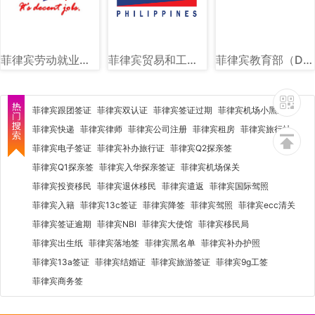
菲律宾劳动就业部（DOLE）图文讲解
菲律宾贸易和工业部（DTI）图文讲解
菲律宾教育部（DEPED）图文讲解
菲律宾跟团签证
菲律宾双认证
菲律宾签证过期
菲律宾机场小黑屋
菲律宾快递
菲律宾律师
菲律宾公司注册
菲律宾租房
菲律宾旅行社
菲律宾电子签证
菲律宾补办旅行证
菲律宾Q2探亲签
菲律宾Q1探亲签
菲律宾入华探亲签证
菲律宾机场保关
菲律宾投资移民
菲律宾退休移民
菲律宾遣返
菲律宾国际驾照
菲律宾入籍
菲律宾13c签证
菲律宾降签
菲律宾驾照
菲律宾ecc清关
菲律宾签证逾期
菲律宾NBI
菲律宾大使馆
菲律宾移民局
菲律宾出生纸
菲律宾落地签
菲律宾黑名单
菲律宾补办护照
菲律宾13a签证
菲律宾结婚证
菲律宾旅游签证
菲律宾9g工签
菲律宾商务签