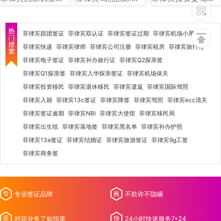
菲律宾跟团签证
菲律宾双认证
菲律宾签证过期
菲律宾机场小黑屋
菲律宾快递
菲律宾律师
菲律宾公司注册
菲律宾租房
菲律宾旅行社
菲律宾电子签证
菲律宾补办旅行证
菲律宾Q2探亲签
菲律宾Q1探亲签
菲律宾入华探亲签证
菲律宾机场保关
菲律宾投资移民
菲律宾退休移民
菲律宾遣返
菲律宾国际驾照
菲律宾入籍
菲律宾13c签证
菲律宾降签
菲律宾驾照
菲律宾ecc清关
菲律宾签证逾期
菲律宾NBI
菲律宾大使馆
菲律宾移民局
菲律宾出生纸
菲律宾落地签
菲律宾黑名单
菲律宾补办护照
菲律宾13a签证
菲律宾结婚证
菲律宾旅游签证
菲律宾9g工签
菲律宾商务签
专业签证品牌
不欺诈不隐瞒
对菲业务了如指掌
24小时快速服务7*24