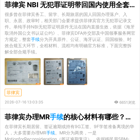
菲律宾 NBI 无犯罪证明带回国内使用全套
手
很多曾在菲律宾务工、留学、长期旅居的国人回国办理落户、入
职、永居、政审时，相关部门会要求提供菲律宾官方无犯罪记录文
件。单纯手持NBI无犯罪证明原件无法在国内直接生效，依据《海牙
取消外国公文书认证公约》、菲律宾DFA外交部及中国领事服务网官
方规定，整套
手续
分为开具原件、公证、海牙认证、回国核验、时
效合规五大环节，全程材料、流程均有明确官方标准，下面完整拆
解全部合规手续。
菲律宾
2026-07-16 13:03:35
6651浏览
菲律宾办理MR
手续
的核心材料有哪些？移民局官方标准清单详解
在菲律宾长期居留、签证逾期或持有9G工签、9F学签准备离境的华
人，大多需要办理MR
手续
。MR分为两类，一是
MotionforReconsideration（签证逾期复议），依据移民局SBM-