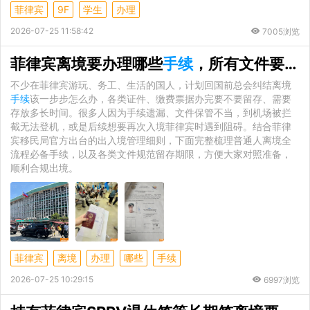
菲律宾
9F
学生
办理
2026-07-25 11:58:42
7005浏览
菲律宾离境要办理哪些
手续
，所有文件要保留多久？
不少在菲律宾游玩、务工、生活的国人，计划回国前总会纠结离境
手续
该一步步怎么办，各类证件、缴费票据办完要不要留存、需要
存放多长时间。很多人因为手续遗漏、文件保管不当，到机场被拦
截无法登机，或是后续想要再次入境菲律宾时遇到阻碍。结合菲律
宾移民局官方出台的出入境管理细则，下面完整梳理普通人离境全
流程必备手续，以及各类文件规范留存期限，方便大家对照准备，
顺利合规出境。
菲律宾
离境
办理
哪些
手续
2026-07-25 10:29:15
6997浏览