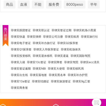
商品
血液
不能
服务费
8000peso
半年
菲律宾跟团签证
菲律宾双认证
菲律宾签证过期
菲律宾机场小黑屋
菲律宾快递
菲律宾律师
菲律宾公司注册
菲律宾租房
菲律宾旅行社
菲律宾电子签证
菲律宾补办旅行证
菲律宾Q2探亲签
菲律宾Q1探亲签
菲律宾入华探亲签证
菲律宾机场保关
菲律宾投资移民
菲律宾退休移民
菲律宾遣返
菲律宾国际驾照
菲律宾入籍
菲律宾13c签证
菲律宾降签
菲律宾驾照
菲律宾ecc清关
菲律宾签证逾期
菲律宾NBI
菲律宾大使馆
菲律宾移民局
菲律宾出生纸
菲律宾落地签
菲律宾黑名单
菲律宾补办护照
菲律宾13a签证
菲律宾结婚证
菲律宾旅游签证
菲律宾9g工签
菲律宾商务签