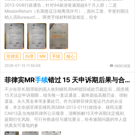
2013-008行政通告，针对9A旅游签逾期超6个月人群；二是
MissionReturn（长期签证注销离境许可），面向工签、学签到期注
销人员Bureauof...。两类手续材料框架相近，但专
菲律宾
办理
MR
手续
核心
2026-07-15 11:55:06
6690浏览
菲律宾MR
手续
错过 15 天申诉期后果与合规补救全解析
不少在菲长期滞留的国人收到移民局MR驳回或处罚裁定后，因忽视
15天法定申诉期限，错失唯一复议通道，最终面临高额罚金、强制
遣返、永久黑名单等多重处罚。作为深耕菲律宾签证代办的从业
者，本文依据菲律宾移民局SBM-2013-011行政指令、移民法案
CA613及当地移民律所公示规章，清晰拆解15天申诉期法定规则、
超期衍生风险、可行补救途径与避坑要点，给有逾期问题的华人提
供真实可落地的参