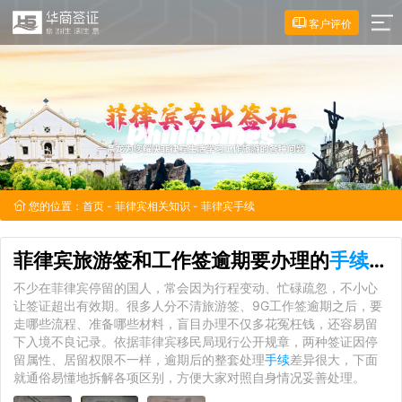
客户评价
您的位置：
首页
-
菲律宾相关知识
- 菲律宾手续
菲律宾旅游签和工作签逾期要办理的
手续
有
不少在菲律宾停留的国人，常会因为行程变动、忙碌疏忽，不小心
让签证超出有效期。很多人分不清旅游签、9G工作签逾期之后，要
走哪些流程、准备哪些材料，盲目办理不仅多花冤枉钱，还容易留
下入境不良记录。依据菲律宾移民局现行公开规章，两种签证因停
留属性、居留权限不一样，逾期后的整套处理
手续
差异很大，下面
就通俗易懂地拆解各项区别，方便大家对照自身情况妥善处理。