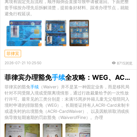
离境有固定先后流程，顺序颠倒会直接导致申请被退回。下面把整
套手续按办理先后拆解清楚，提前备好材料、踩准办理节点，就能
避免行程延误。
菲律宾
2026-07-21 10:25:50
8715浏览
菲律宾办理豁免
手续
全攻略：WEG、ACR及逾期罚款豁免实操指南
菲律宾的豁免
手续
（Waiver）并不是某一种固定业务，而是移民局
针对不同受限入境或受限离境情形，通过行政裁量给予的一次性放
行许可。最常见的三类分别是：未满15周岁外籍儿童无父母陪同入
境时申请的排除豁免（WEG）、长期签证持有人ACRI-Card未制卡
或遗失时的出境豁免（ACRI-CardWaiver）、以及因航班取消或疾
病导致短期逾期的罚款豁免（WaiverofFine）。办理