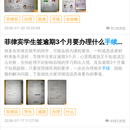
菲律宾
办理
豁免
手续
全攻略
2026-07-20 10:25:49
8128浏览
菲律宾学生签逾期3个月要办理什么
手续
？两
很多在菲律宾留学的同学，可能会因为课程紧张、一时疏忽或者材
料准备不及时，导致学生签证逾期3个月，心里既着急又不知道该怎
么补救，生怕处理不好影响后续的学习和出入境。其实逾期3个月属
于短期超期，只要按照移民局的要求，一步步办理相关
手续
，就能
顺利解决问题，下面就给大家详细说说具体要办的事项。
菲律宾
学生
逾期
办理
什么
2026-07-17 11:27:50
4683浏览