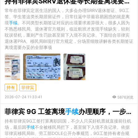
持有菲律宾SRRV退休签等长期签离境要办理什么
常年在菲律宾定居生活的国人，大多会办理SRRV退休签证、9G工
签、学生签这类长期居留证件，日常往返中菲最容易困惑的就是离
境
手续
。不同类型长期签证对应的出境要求差异很大，很多人因为
不熟悉移民局、退休署官方规则，临近航班才发现手续缺失，轻则
耽误登机，重则产生罚款甚至留下入境不良记录。下面结合菲律宾
退休署PRA、移民局BI现行官方规定，分场景细致讲解各类长期签证
离境需要办妥的全部事项
持有
菲律宾
2026-07-24 11:33:41
5876浏览
菲律宾 9G 工签离境
手续
办理顺序，一步不错才能顺利回国
持有菲律宾9G工签打算离职回国，不少人只买好机票就直接前往机
场，最后因
手续
不全被移民局拦下，甚至留下入境不良记录。依据
菲律宾移民局BI、劳工部DOLE公开办事规范，9G工签持有者合规