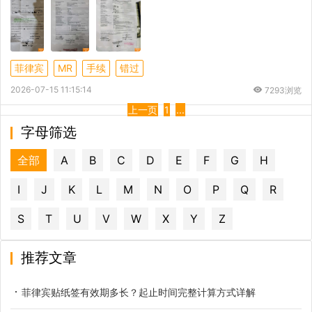
菲律宾
MR
手续
错过
2026-07-15 11:15:14
7293浏览
上一页
1
...
字母筛选
全部
A
B
C
D
E
F
G
H
I
J
K
L
M
N
O
P
Q
R
S
T
U
V
W
X
Y
Z
推荐文章
菲律宾贴纸签有效期多长？起止时间完整计算方式详解