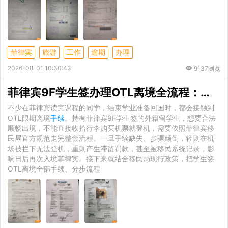
菲律宾
旅游
工作
逾期
办理
2026-08-01 10:30:43
9137浏览
菲律宾9F学生签办理OTL离境全流程：所需
不少在菲律宾读完课程的同学，结束学业准备回国时，都会接触到
OTL限期离境
手续
。持有菲律宾9F学生签的外籍留学生，想要合法
顺畅出境，不能直接收拾行李购买机票就登机，需要依照菲律宾移
民局官方规范走完整套流程。一旦手续缺失、步骤颠倒，轻则在机
场被拦下无法登机，重则产生滞留罚款，甚至被移民系统记录，影
响日后再次入境菲律宾。接下来就结合移民局现行政策，把学生签
OTL离境全部手续、分步流程