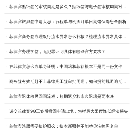
菲律宾贴纸签的审核周期是多久？贴纸签与电子签审核周期对比参考
菲律宾旅游签申请大忌：行程单与机酒订单日期错位隐患全解析
菲律宾商务签办理银行流水异常怎么补救？梳理流水异常具体类型
菲律宾办理学签，无犯罪证明具体有哪些官方要求？
在菲律宾怎么办单身证明：中国籍和菲籍根本不是同一份文件
商务签有效期赶不上菲律宾工签审批周期，如何提前规避逾期滞留
菲律宾退休移民回国流程：短期返乡和永久退籍是两本账
递交菲律宾9G工签后撤回申请出境，怎样最大限度降低经济损失
菲律宾洗黑需要换护照么：换本新照并不能替你洗掉黑名单