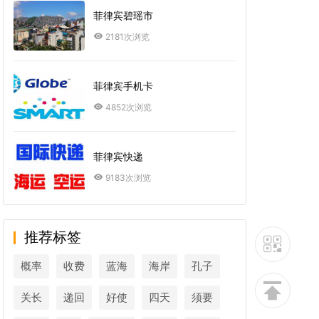
菲律宾碧瑶市
2181次浏览
菲律宾手机卡
4852次浏览
菲律宾快递
9183次浏览
推荐标签
概率
收费
蓝海
海岸
孔子
关长
递回
好使
四天
须要