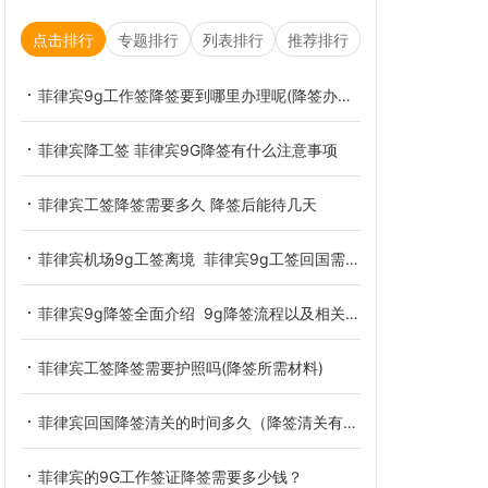
点击排行
专题排行
列表排行
推荐排行
菲律宾9g工作签降签要到哪里办理呢(降签办理介绍)
菲律宾降工签 菲律宾9G降签有什么注意事项
菲律宾工签降签需要多久 降签后能待几天
菲律宾机场9g工签离境 菲律宾9g工签回国需要降签吗
菲律宾9g降签全面介绍 9g降签流程以及相关的材料
菲律宾工签降签需要护照吗(降签所需材料)
菲律宾回国降签清关的时间多久（降签清关有效期讲解）
菲律宾的9G工作签证降签需要多少钱？