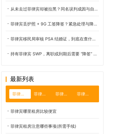
从未去过菲律宾却被拉黑？同名误判成因与自救全指南
菲律宾丢护照 + 9G 工签降签？紧急处理与降签全攻略
菲律宾移民局审核 PSA 结婚证，到底在查什么？这几点错了直接拒签
持有菲律宾 SWP，离职或到期后需要 “降签” 吗？一文说清关键点与合规要点
最新列表
菲律宾租房
菲律宾特产
菲律宾绿卡
菲律宾经济
菲律宾哪里租房比较便宜
菲律宾租房注意哪些事项(所需手续)