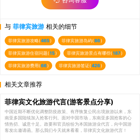
与
菲律宾旅游
相关的细节
菲律宾旅游攻略(
465
)
菲律宾旅游岛屿(
86
)
菲律宾旅游住宿问题(
15
)
菲律宾旅游景点有哪些(
187
)
菲律宾旅游费用(
66
)
菲律宾旅游签证(
426
)
相关文章推荐
菲律宾文化旅游代言(游客景点分享)
中国近期不断优化调整防疫政策、有序恢复公民出境旅游以来，东
南亚多国陆续加入抢客行列。面对中国市场，东南亚多国抢客的心
情热切、诚意十足。政要和官员纷纷为本国旅游业代言，向中国游
客发出邀请函。那么我们今天就来看看，菲律宾文化旅游代言！