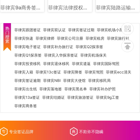
菲律宾9a商务签样式图片
菲律宾法律授权社会福利和发展部（DSWD）图文讲解
菲律宾陆路运输署（LTO）图文讲解
菲律宾跟团签证
菲律宾双认证
菲律宾签证过期
菲律宾机场小黑屋
菲律宾快递
菲律宾律师
菲律宾公司注册
菲律宾租房
菲律宾旅行社
菲律宾电子签证
菲律宾补办旅行证
菲律宾Q2探亲签
菲律宾Q1探亲签
菲律宾入华探亲签证
菲律宾机场保关
菲律宾投资移民
菲律宾退休移民
菲律宾遣返
菲律宾国际驾照
菲律宾入籍
菲律宾13c签证
菲律宾降签
菲律宾驾照
菲律宾ecc清关
菲律宾签证逾期
菲律宾NBI
菲律宾大使馆
菲律宾移民局
菲律宾出生纸
菲律宾落地签
菲律宾黑名单
菲律宾补办护照
菲律宾13a签证
菲律宾结婚证
菲律宾旅游签证
菲律宾9g工签
菲律宾商务签
专业签证品牌
不欺诈不隐瞒