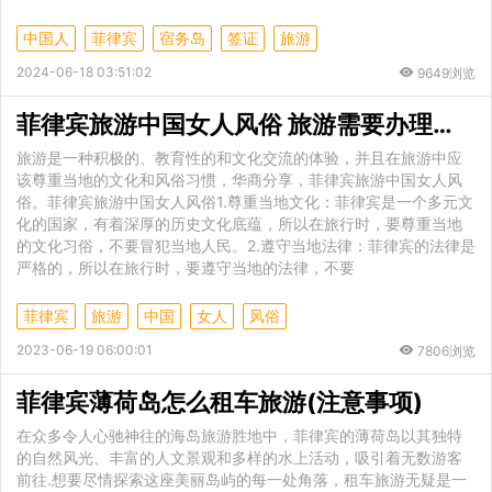
中国人
菲律宾
宿务岛
签证
旅游
2024-06-18 03:51:02
9649浏览
菲律宾旅游中国女人风俗 旅游需要办理什么签证
旅游是一种积极的、教育性的和文化交流的体验，并且在旅游中应
该尊重当地的文化和风俗习惯，华商分享，菲律宾旅游中国女人风
俗。菲律宾旅游中国女人风俗1.尊重当地文化：菲律宾是一个多元文
化的国家，有着深厚的历史文化底蕴，所以在旅行时，要尊重当地
的文化习俗，不要冒犯当地人民。2.遵守当地法律：菲律宾的法律是
严格的，所以在旅行时，要遵守当地的法律，不要
菲律宾
旅游
中国
女人
风俗
2023-06-19 06:00:01
7806浏览
菲律宾薄荷岛怎么租车旅游(注意事项)
在众多令人心驰神往的海岛旅游胜地中，菲律宾的薄荷岛以其独特
的自然风光、丰富的人文景观和多样的水上活动，吸引着无数游客
前往.想要尽情探索这座美丽岛屿的每一处角落，租车旅游无疑是一