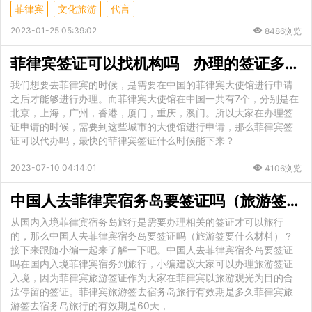
菲律宾
文化旅游
代言
2023-01-25 05:39:02
8486浏览
菲律宾签证可以找机构吗 办理的签证多长时间下来
我们想要去菲律宾的时候，是需要在中国的菲律宾大使馆进行申请
之后才能够进行办理。而菲律宾大使馆在中国一共有7个，分别是在
北京，上海，广州，香港，厦门，重庆，澳门。所以大家在办理签
证申请的时候，需要到这些城市的大使馆进行申请，那么菲律宾签
证可以代办吗，最快的菲律宾签证什么时候能下来？
2023-07-10 04:14:01
4106浏览
中国人去菲律宾宿务岛要签证吗（旅游签要什么材料）
从国内入境菲律宾宿务岛旅行是需要办理相关的签证才可以旅行
的，那么中国人去菲律宾宿务岛要签证吗（旅游签要什么材料）？
接下来跟随小编一起来了解一下吧。中国人去菲律宾宿务岛要签证
吗在国内入境菲律宾宿务到旅行，小编建议大家可以办理旅游签证
入境，因为菲律宾旅游签证作为大家在菲律宾以旅游观光为目的合
法停留的签证。菲律宾旅游签去宿务岛旅行有效期是多久菲律宾旅
游签去宿务岛旅行的有效期是60天，