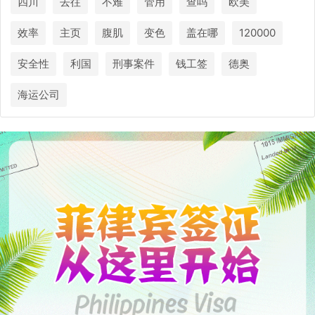
四川
去往
不难
管用
查吗
欧美
效率
主页
腹肌
变色
盖在哪
120000
安全性
利国
刑事案件
钱工签
德奥
海运公司