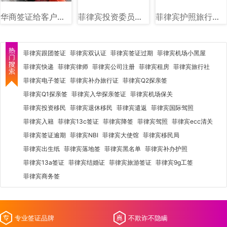
华商签证给客户送件图
菲律宾投资委员会（BOI）图文讲解
菲律宾护照旅行证盖章图片样式
菲律宾跟团签证
菲律宾双认证
菲律宾签证过期
菲律宾机场小黑屋
菲律宾快递
菲律宾律师
菲律宾公司注册
菲律宾租房
菲律宾旅行社
菲律宾电子签证
菲律宾补办旅行证
菲律宾Q2探亲签
菲律宾Q1探亲签
菲律宾入华探亲签证
菲律宾机场保关
菲律宾投资移民
菲律宾退休移民
菲律宾遣返
菲律宾国际驾照
菲律宾入籍
菲律宾13c签证
菲律宾降签
菲律宾驾照
菲律宾ecc清关
菲律宾签证逾期
菲律宾NBI
菲律宾大使馆
菲律宾移民局
菲律宾出生纸
菲律宾落地签
菲律宾黑名单
菲律宾补办护照
菲律宾13a签证
菲律宾结婚证
菲律宾旅游签证
菲律宾9g工签
菲律宾商务签
专业签证品牌
不欺诈不隐瞒