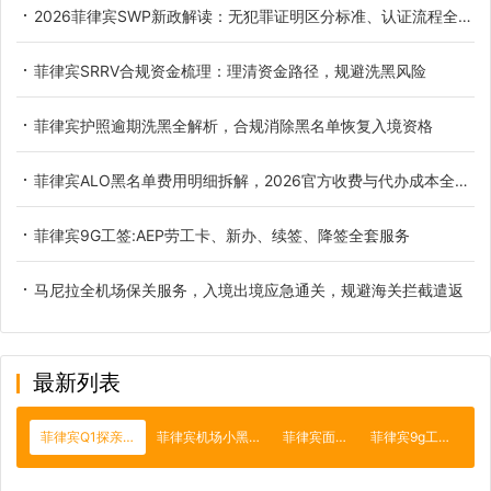
2026菲律宾SWP新政解读：无犯罪证明区分标准、认证流程全解析
菲律宾SRRV合规资金梳理：理清资金路径，规避洗黑风险
菲律宾护照逾期洗黑全解析，合规消除黑名单恢复入境资格
菲律宾ALO黑名单费用明细拆解，2026官方收费与代办成本全解析
菲律宾9G工签:AEP劳工卡、新办、续签、降签全套服务
马尼拉全机场保关服务，入境出境应急通关，规避海关拦截遣返
最新列表
菲律宾Q1探亲签
菲律宾机场小黑屋
菲律宾面积
菲律宾9g工签