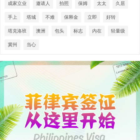
成家立业
邀请人
拍照
保姆
太太
久居
手上
塔城
不难
保释金
立即
好转
塔克洛班
澳洲
包头
标志
内在
轻量级
冀州
当心