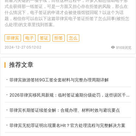
前最为关键的一项手续，而在这种过程中，许多人都想借助电子形
式去获得那一纸签证，可是一方面又担心存在拒签的风险，那么在
什么情况下，电子签证的申请才会被使领馆驳回呢？以这个为话
题，相信你可以在以下这篇菲律宾电子签证拒签了怎么回事(被拒怎
么处理)的文章里找到答案。
菲律宾
电子
签证
拒签
怎么
2024-12-27 05:12:02
9169浏览
推荐文章
菲律宾旅游签转9G工签全套材料与完整办理周期详解
2026菲律宾移民局新规：临时签证逾期分级处罚，这些误区千万别踩
菲律宾长期签证续签全解：合规办理、材料时效与避坑要点
菲律宾无犯罪证明出现重名Hit？官方处理流程与完整解决方案