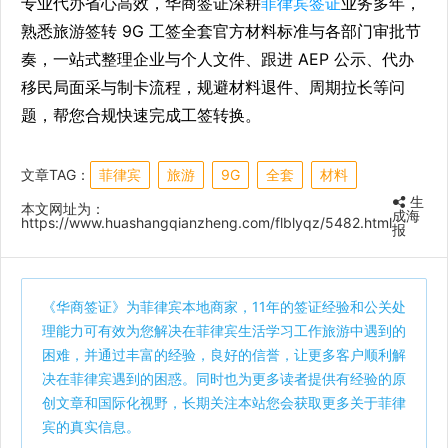
专业代办省心高效，华商签证深耕
菲律宾签证
业务多年，
熟悉旅游签转 9G 工签全套官方材料标准与各部门审批节
奏，一站式整理企业与个人文件、跟进 AEP 公示、代办
移民局面采与制卡流程，规避材料退件、周期拉长等问
题，帮您合规快速完成工签转换。
文章TAG：
菲律宾
旅游
9G
全套
材料
生
本文网址为：
成海
https://www.huashangqianzheng.com/flblyqz/5482.html
报
《
华商签证
》为菲律宾本地商家，11年的签证经验和公关处
理能力可有效为您解决在菲律宾生活学习工作旅游中遇到的
困难，并通过丰富的经验，良好的信誉，让更多客户顺利解
决在菲律宾遇到的困惑。同时也为更多读者提供有经验的原
创文章和国际化视野，长期关注本站您会获取更多关于菲律
宾的真实信息。