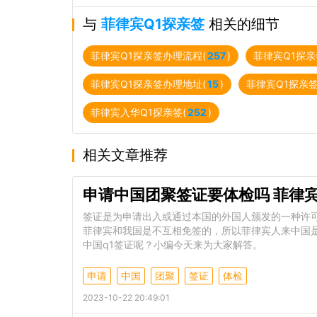
与
菲律宾Q1探亲签
相关的细节
菲律宾Q1探亲签办理流程(
257
)
菲律宾Q1探亲
菲律宾Q1探亲签办理地址(
15
)
菲律宾Q1探亲签
菲律宾入华Q1探亲签(
252
)
相关文章推荐
申请中国团聚签证要体检吗 菲律
签证是为申请出入或通过本国的外国人颁发的一种许
菲律宾和我国是不互相免签的，所以菲律宾人来中国
中国q1签证呢？小编今天来为大家解答。
申请
中国
团聚
签证
体检
2023-10-22 20:49:01