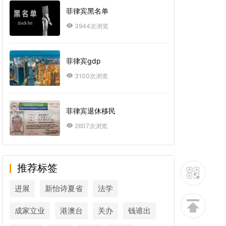
菲律宾黑名单
3944次浏览
菲律宾gdp
3100次浏览
菲律宾退休移民
2607次浏览
推荐标签
进展
新怡诗夏省
法学
成家立业
港澳台
关办
钱谁出