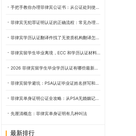
手把手教你办理菲律宾公证书：从公证处到使馆认证的全流程
菲律宾无犯罪证明认证的正确流程：常见办理误区规避总结
菲律宾学历认证翻译件找了无资质机构翻译怎么解决
菲律宾留学生毕业离境，ECC 和学历认证材料清单
2026 菲律宾留学生毕业学历认证有哪些最新的政策变化
菲律宾留学避坑：PSA认证毕业证姓名拼写和护照不一致该怎么处理
菲律宾单身证明公证全攻略：从PSA无婚姻记录申请到海牙认证及中国领事认证的避坑指南
先厘清概念：菲律宾单身证明有几种叫法
最新排行