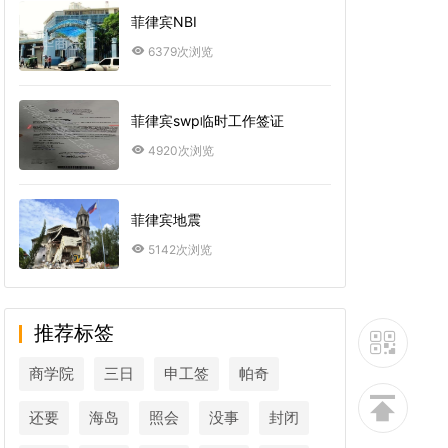
菲律宾NBI
6379次浏览
菲律宾swp临时工作签证
4920次浏览
菲律宾地震
5142次浏览
推荐标签
商学院
三日
申工签
帕奇
还要
海岛
照会
没事
封闭