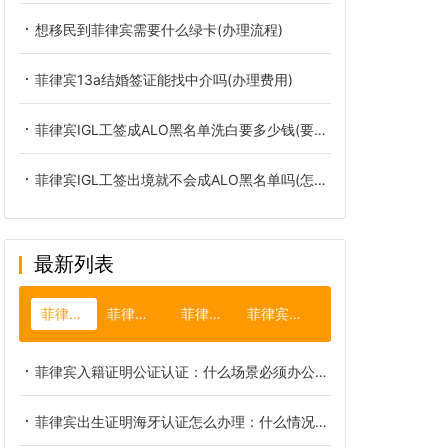
想移民到菲律宾需要什么绿卡(办理流程)
菲律宾13a结婚签证能找中介吗(办理费用)
菲律宾IGL工签成ALO黑名单洗白要多少钱(要多久)
菲律宾IGL工签出境就不会成ALO黑名单吗(怎么洗白)
最新列表
菲律宾双认证
菲律宾签证过期
菲律宾薄荷岛
菲律宾机场小黑屋
菲律宾入籍证明公证认证：什么场景必须办公证认证
菲律宾出生证明海牙认证怎么办理：什么情况必须办