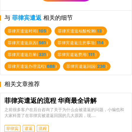
与
菲律宾遣返
相关的细节
菲律宾遣返时间(
105
)
菲律宾遣返核酸检测(
13
)
菲律宾遣返原因(
561
)
菲律宾遣返注意事项(
114
)
菲律宾遣返后果(
331
)
菲律宾遣返费用(
111
)
菲律宾遣返办理流程(
688
)
菲律宾遣返回国(
236
)
相关文章推荐
菲律宾遣返的流程 华商最全讲解
之前很多客户在后台咨询了关于为什么会被遣返的问题，小编也和
大家科普了在菲律宾被遣返回国的几大原因，现....
菲律宾
遣返
流程