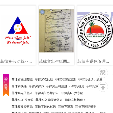
菲律宾劳动就业部（DOLE）图文讲解
菲律宾出生纸图片样式讲解
菲律宾退休管理局（PRA）图文详解
菲律宾跟团签证
菲律宾双认证
菲律宾签证过期
菲律宾机场小黑屋
菲律宾快递
菲律宾律师
菲律宾公司注册
菲律宾租房
菲律宾旅行社
菲律宾电子签证
菲律宾补办旅行证
菲律宾Q2探亲签
菲律宾Q1探亲签
菲律宾入华探亲签证
菲律宾机场保关
菲律宾投资移民
菲律宾退休移民
菲律宾遣返
菲律宾国际驾照