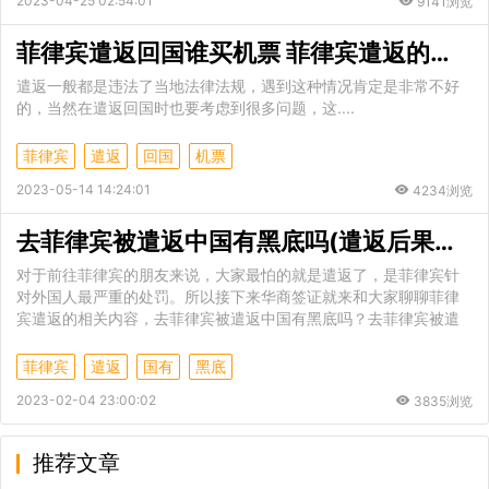
2023-04-25 02:54:01
9141浏览
菲律宾遣返回国谁买机票 菲律宾遣返的价格是多少
遣返一般都是违法了当地法律法规，遇到这种情况肯定是非常不好
的，当然在遣返回国时也要考虑到很多问题，这....
菲律宾
遣返
回国
机票
2023-05-14 14:24:01
4234浏览
去菲律宾被遣返中国有黑底吗(遣返后果讲解)
对于前往菲律宾的朋友来说，大家最怕的就是遣返了，是菲律宾针
对外国人最严重的处罚。所以接下来华商签证就来和大家聊聊菲律
宾遣返的相关内容，去菲律宾被遣返中国有黑底吗？去菲律宾被遣
菲律宾
遣返
国有
黑底
2023-02-04 23:00:02
3835浏览
推荐文章