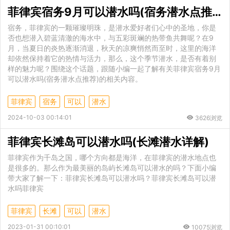
菲律宾宿务9月可以潜水吗(宿务潜水点推荐)
宿务，菲律宾的一颗璀璨明珠，是潜水爱好者们心中的圣地，你是
否也想潜入碧蓝清澈的海水中，与五彩斑斓的热带鱼共舞呢？在9
月，当夏日的炎热逐渐消退，秋天的凉爽悄然而至时，这里的海洋
却依然保持着它的热情与活力，那么，这个季节潜水，是否有着别
样的魅力呢？围绕这个话题，跟随小编一起了解有关菲律宾宿务9月
可以潜水吗(宿务潜水点推荐)的相关内容。
菲律宾
宿务
可以
潜水
2024-10-03 00:14:01
3626浏览
菲律宾长滩岛可以潜水吗(长滩潜水详解)
菲律宾作为千岛之国，哪个方向都是海洋，在菲律宾的潜水地点也
是很多的。那么作为最美丽的岛屿长滩岛可以潜水的吗？下面小编
带大家了解一下：菲律宾长滩岛可以潜水吗？菲律宾长滩岛可以潜
水吗菲律宾
菲律宾
长滩
可以
潜水
2023-01-31 00:10:01
10075浏览