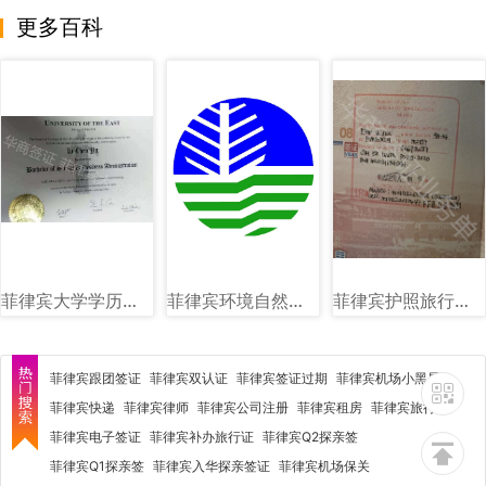
更多百科
菲律宾大学学历图片样式讲解
菲律宾环境自然资源部（DENR）图文讲解
菲律宾护照旅行证盖章图片样式
菲律宾跟团签证
菲律宾双认证
菲律宾签证过期
菲律宾机场小黑屋
菲律宾快递
菲律宾律师
菲律宾公司注册
菲律宾租房
菲律宾旅行社
菲律宾电子签证
菲律宾补办旅行证
菲律宾Q2探亲签
菲律宾Q1探亲签
菲律宾入华探亲签证
菲律宾机场保关