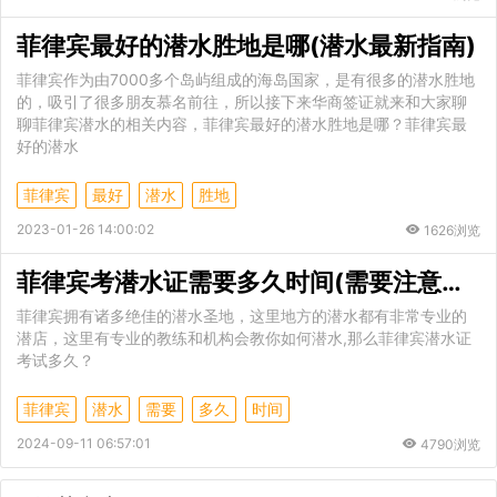
菲律宾最好的潜水胜地是哪(潜水最新指南)
菲律宾作为由7000多个岛屿组成的海岛国家，是有很多的潜水胜地
的，吸引了很多朋友慕名前往，所以接下来华商签证就来和大家聊
聊菲律宾潜水的相关内容，菲律宾最好的潜水胜地是哪？菲律宾最
好的潜水
菲律宾
最好
潜水
胜地
2023-01-26 14:00:02
1626浏览
菲律宾考潜水证需要多久时间(需要注意什么)
菲律宾拥有诸多绝佳的潜水圣地，这里地方的潜水都有非常专业的
潜店，这里有专业的教练和机构会教你如何潜水,那么菲律宾潜水证
考试多久？
菲律宾
潜水
需要
多久
时间
2024-09-11 06:57:01
4790浏览