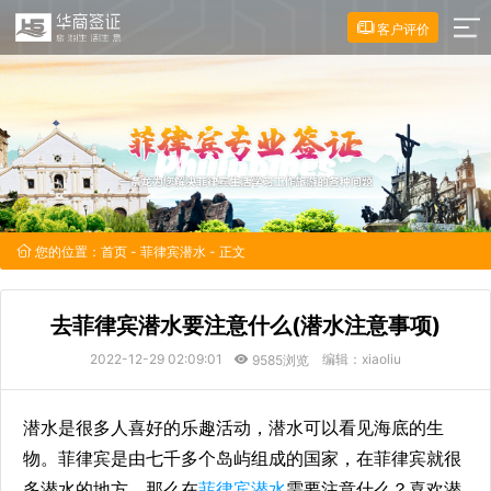
客户评价
您的位置：
首页
-
菲律宾潜水
- 正文
去菲律宾潜水要注意什么(潜水注意事项)
2022-12-29 02:09:01
编辑：xiaoliu
9585浏览
潜水是很多人喜好的乐趣活动，潜水可以看见海底的生
物。菲律宾是由七千多个岛屿组成的国家，在菲律宾就很
多潜水的地方，那么在
菲律宾潜水
需要注意什么？喜欢潜