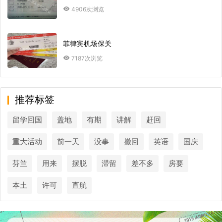
4906次浏览
菲律宾机场保关
7187次浏览
推荐标签
留学回国
盖地
有期
讲解
赶回
重大活动
前一天
没事
撤回
英语
国庆
芬兰
用来
摆脱
滞留
差不多
房要
本土
许可
直航