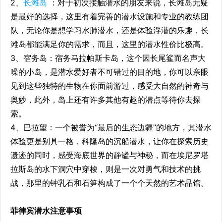
2、
长滩岛
：对于初次接触潜水的朋友来说，长滩岛无疑
是最好的选择，这里有着完善的潜水设施和专业的教练团
队，无论你是想学习水肺潜水，还是体验浮潜的乐趣，长
滩岛都能满足你的需求，而且，这里的潜水性价比极高。
3、宿务岛：宿务马拉帕斯卡岛，这个因长尾鲨而名声大
噪的小岛，是潜水爱好者不可错过的目的地，你可以亲眼
见到这些独特的生物在你面前游过，感受大自然的神奇与
奥妙，此外，岛上还有许多其他有趣的潜点等待你去探
索。
4、巴拉望：一个被誉为“最后的生态边疆”的地方，其潜水
体验更是别具一格，科隆岛的沉船潜水，让你在探索历史
遗迹的同时，感受海底世界的静谧与神秘，而在埃尼罗塔
拉斯岛的水下洞穴中穿梭，则是一次对勇气和技术的挑
战，那里的钟乳石和石笋构成了一个个天然的艺术品馆。
菲律宾潜水注意事项