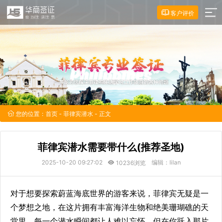
客户评价
您的位置：
首页
-
菲律宾潜水
- 正文
菲律宾潜水需要带什么(推荐圣地)
2025-10-20 09:27:02
编辑：lilan
10236浏览
对于想要探索蔚蓝海底世界的游客来说，菲律宾无疑是一
个梦想之地，在这片拥有丰富海洋生物和绝美珊瑚礁的天
堂里，每一个潜水瞬间都让人难以忘怀，但在你跃入那片