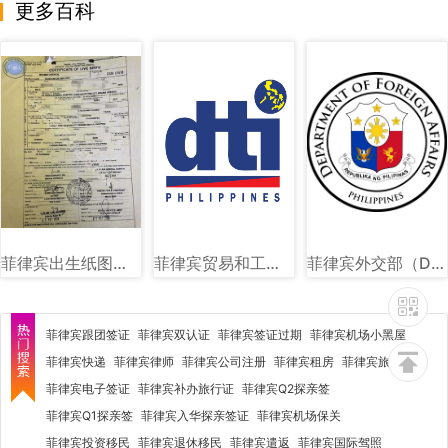
更多百科
菲律宾出生纸图片样式讲解
菲律宾贸易和工业部（DTI）图文讲解
菲律宾外交部（DFA）图文讲解
菲律宾跟团签证
菲律宾双认证
菲律宾签证过期
菲律宾机场小黑屋
菲律宾快递
菲律宾律师
菲律宾公司注册
菲律宾租房
菲律宾旅行社
菲律宾电子签证
菲律宾补办旅行证
菲律宾Q2探亲签
菲律宾Q1探亲签
菲律宾入华探亲签证
菲律宾机场保关
菲律宾投资移民
菲律宾退休移民
菲律宾遣返
菲律宾国际驾照