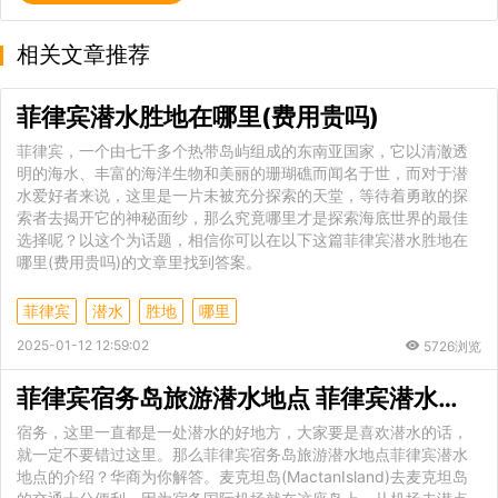
相关文章推荐
菲律宾潜水胜地在哪里(费用贵吗)
菲律宾，一个由七千多个热带岛屿组成的东南亚国家，它以清澈透
明的海水、丰富的海洋生物和美丽的珊瑚礁而闻名于世，而对于潜
水爱好者来说，这里是一片未被充分探索的天堂，等待着勇敢的探
索者去揭开它的神秘面纱，那么究竟哪里才是探索海底世界的最佳
选择呢？以这个为话题，相信你可以在以下这篇菲律宾潜水胜地在
哪里(费用贵吗)的文章里找到答案。
菲律宾
潜水
胜地
哪里
2025-01-12 12:59:02
5726浏览
菲律宾宿务岛旅游潜水地点 菲律宾潜水地点的介绍
宿务，这里一直都是一处潜水的好地方，大家要是喜欢潜水的话，
就一定不要错过这里。那么菲律宾宿务岛旅游潜水地点菲律宾潜水
地点的介绍？华商为你解答。麦克坦岛(MactanIsland)去麦克坦岛