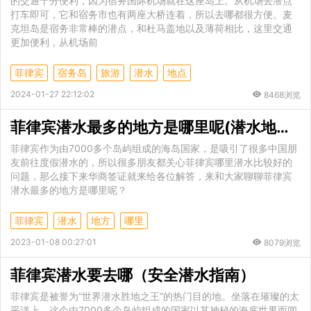
的交通十分便利，因为宿务国际机场就在这座岛上。从机场去潜点
打车即可，它和宿务市也有两座大桥连着，所以去哪都很方便。麦
克坦岛是宿务非常棒的潜点，和杜马盖地以及薄荷相比，这里交通
更加便利，从机场前
菲律宾
宿务岛
旅游
潜水
地点
2024-01-27 22:12:02
8468浏览
菲律宾潜水最多的地方是哪里呢(潜水地点最新介绍)
菲律宾作为由7000多个岛屿组成的海岛国家，是吸引了很多中国朋
友前往度假潜水的，所以很多朋友都关心菲律宾哪里潜水比较好的
问题，那么接下来华商签证就来给各位解答，来和大家聊聊菲律宾
潜水最多的地方是哪里呢？
菲律宾
潜水
地方
哪里
2023-01-08 00:27:01
8079浏览
菲律宾潜水要去哪（安全潜水指南）
​菲律宾是被誉为“世界潜水胜地之王”的热门目的地。坐落在璀璨的太
平洋上，这个由7000多个岛屿组成的国家以其神秘的海底世界而闻