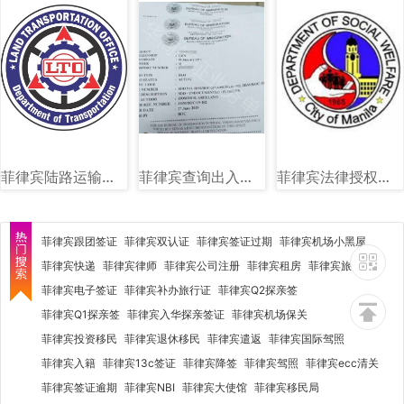
菲律宾陆路运输署（LTO）图文讲解
菲律宾查询出入境黑名单图片样式
菲律宾法律授权社会福利和发展部（DSWD）图文讲解
菲律宾跟团签证
菲律宾双认证
菲律宾签证过期
菲律宾机场小黑屋
菲律宾快递
菲律宾律师
菲律宾公司注册
菲律宾租房
菲律宾旅行社
菲律宾电子签证
菲律宾补办旅行证
菲律宾Q2探亲签
菲律宾Q1探亲签
菲律宾入华探亲签证
菲律宾机场保关
菲律宾投资移民
菲律宾退休移民
菲律宾遣返
菲律宾国际驾照
菲律宾入籍
菲律宾13c签证
菲律宾降签
菲律宾驾照
菲律宾ecc清关
菲律宾签证逾期
菲律宾NBI
菲律宾大使馆
菲律宾移民局