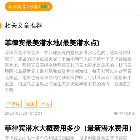
菲律宾潜水价格(
20
)
相关文章推荐
菲律宾最美潜水地(最美潜水点)
菲律宾是千岛之国，在菲律宾境内是很多潜水地点的，这就有得比
较了，哪里的潜水点最美呢？下面小编带大家了解一下菲律宾最美
潜水地。菲律宾最美潜水地菲律宾杜马盖地潜水是最美的，杜马盖
地阿波岛是世界上最容易和鲸鲨共游的海域，每天都可以在这里看
见鲸鲨。这里也有着最原始的珊瑚保护区，可以浮潜近距离接触小
丑鱼。阿波岛是世界上海洋生态系统最丰富多彩的地方，就连芝加
哥都
菲律宾
最美
水地
2023-02-26 16:12:01
7676浏览
菲律宾潜水大概费用多少（最新潜水费用）
菲律宾是由七千多个岛屿组成的国家，很多游客喜欢去菲律宾潜