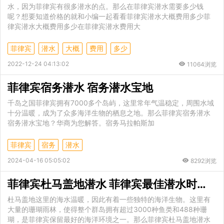
水，因为菲律宾有很多潜水的点。那么在菲律宾潜水需要多少钱
呢？想要知道价格的就和小编一起看看菲律宾潜水大概费用多少菲
律宾潜水大概费用多少在菲律宾潜水费用大
菲律宾
潜水
大概
费用
多少
2022-12-24 04:13:02
11064浏览
菲律宾宿务潜水 宿务潜水宝地
千岛之国菲律宾拥有7000多个岛屿，这里常年气温稳定，周围水域
十分温暖，成为了众多海洋生物的栖息之地。那么菲律宾宿务潜水
宿务潜水宝地？华商为您解答。宿务马拉帕斯加
菲律宾
宿务
潜水
2024-04-16 05:05:02
8292浏览
菲律宾杜马盖地潜水 菲律宾最佳潜水时间是什么时候
杜马盖地这里的海水温暖，因此有着一些独特的海洋生物。这里有
大量的珊瑚雨林，使得整个群岛拥有超过3000种鱼类和488种珊
瑚，是菲律宾保留最好的海洋环境之一。那么菲律宾杜马盖地潜水