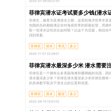
2023-01-08 00:27:01
菲律宾潜水证考试要多少钱(潜水
菲律宾，被誉为亚洲潜水之都，这里的海洋世界丰富
包围的岛屿都能满足你对海底世界的探索欲望，而拥
取一张潜水证性价比如何呢？以这个为话题，相信你可
找到答案。
菲律宾
潜水
考试
多少
2024-11-07 02:39:01
菲律宾潜水最深多少米 潜水需要
菲律宾是一个拥有众多美丽海滩和珊瑚礁的岛国，因
潜水最深多少米？菲律宾潜水最深多少米菲律宾拥有
的具体数字取决于潜水点的位置和深度。
菲律宾
潜水
最深
多少
2023-06-15 13:01:02