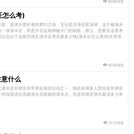
8066浏览
证怎么考)
多彩，是潜水爱好者的梦幻之地，无论是浮潜还是深潜，这片被海水
有一张潜水证，则是开启这扇神秘大门的钥匙，那么，想要在这里考
以在以下这篇菲律宾潜水证考试要多少钱(潜水证怎么考)的文章里
9056浏览
注意什么
此潜水是菲律宾非常受欢迎的活动之一，因此有很多人想知道菲律宾
一些深度适合高级潜水员探索的潜水点，但是菲律宾潜水最深多少米
3114浏览