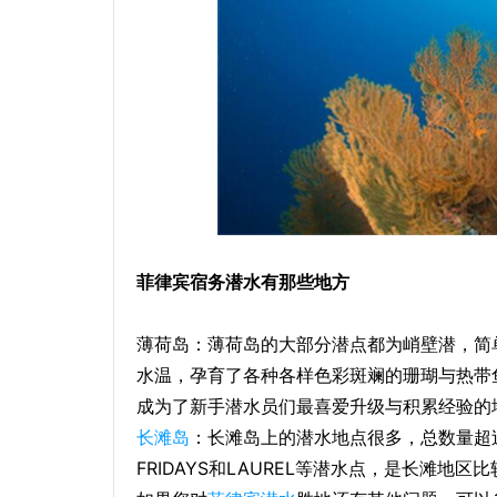
菲律宾宿务潜水有那些地方
薄荷岛：薄荷岛的大部分潜点都为峭壁潜，简
水温，孕育了各种各样色彩斑斓的珊瑚与热带
成为了新手潜水员们最喜爱升级与积累经验的
长滩岛
：长滩岛上的潜水地点很多，总数量超过三十
FRIDAYS和LAUREL等潜水点，是长滩地区