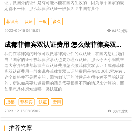
证，做国外的证件是有可能不能在国内生效的，因为每个国家的规
定都不一样。那么菲律宾认证一般多久？中国有几个
菲律宾
认证
一般
多久
2023-09-15 06:15:01
8462浏览
成都菲律宾双认证费用 怎么做菲律宾双认证
我们在菲律宾的时候可以做菲律宾证件的双认证，在国内想让我们
自己国家的证件被菲律宾承认也要办理双认证。那么今天小编就来
给大家介绍成都菲律宾双认证费用怎么做菲律宾双认证！成都菲律
宾双认证费用一般来说办菲律宾双认证的费用是在8000比索左右，
这个价格并不是固定的，因为做认证的时候是有很多种不同的认证
的，所以如果要知道费用的话是需要根据不同的情况来计算的，而
如果您具体想知道哪一类认证的
成都
菲律宾
认证
费用
2023-12-16 08:35:02
6671浏览
推荐文章