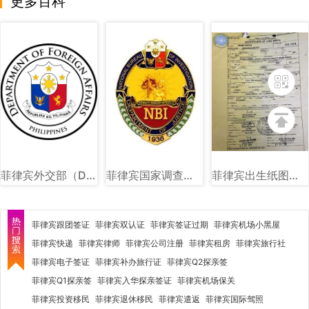
更多百科
菲律宾外交部（DFA）图文讲解
菲律宾国家调查局（NBI）图文讲解
菲律宾出生纸图片样式讲解
菲律宾跟团签证
菲律宾双认证
菲律宾签证过期
菲律宾机场小黑屋
菲律宾快递
菲律宾律师
菲律宾公司注册
菲律宾租房
菲律宾旅行社
菲律宾电子签证
菲律宾补办旅行证
菲律宾Q2探亲签
菲律宾Q1探亲签
菲律宾入华探亲签证
菲律宾机场保关
菲律宾投资移民
菲律宾退休移民
菲律宾遣返
菲律宾国际驾照