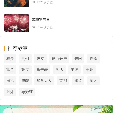
3774次浏览
菲律宾节日
3147次浏览
推荐标签
程是
贵州
设立
银行开户
来回
任命
寓意
难过
报告表
酒店
宁波
惠州
据说
华能
加拿大人
首都
建议
拿大
对外
导游证