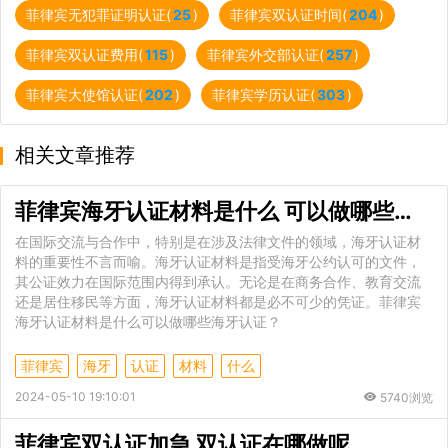
菲律宾无犯罪证明认证(
25
)
菲律宾双认证时间(
204
)
菲律宾双认证费用(
115
)
菲律宾外交部认证(
257
)
菲律宾大使馆认证(
202
)
菲律宾学历认证(
303
)
相关文章推荐
菲律宾海牙认证材料是什么 可以做哪些海牙认证
在国际交流与合作中，特别是在涉及法律文件的领域，海牙认证材
料的重要性不言而喻。海牙认证材料是指受海牙公约认可的文件，
其公证效力在国际范围内得到承认。无论是在商务合作、教育交流
还是居住移民等方面，海牙认证材料都是必不可少的凭证。菲律宾
海牙认证材料是什么可以做哪些海牙认证？
菲律宾
海牙
认证
材料
什么
2024-05-10 19:10:01
5740浏览
菲律宾双认证加急 双认证在哪做呢