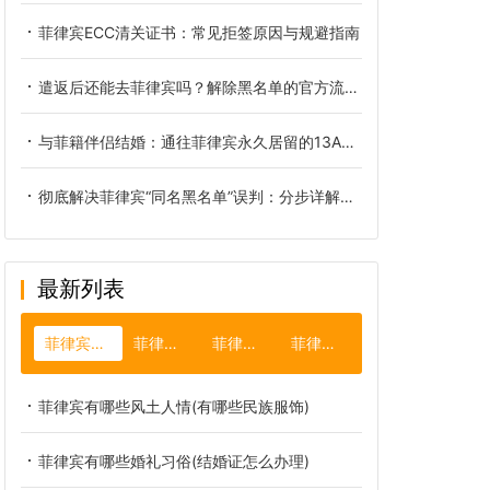
菲律宾ECC清关证书：常见拒签原因与规避指南
遣返后还能去菲律宾吗？解除黑名单的官方流程全解析
与菲籍伴侣结婚：通往菲律宾永久居留的13A签证权威指南
彻底解决菲律宾“同名黑名单”误判：分步详解NBI证明与NTSP申请流程
最新列表
菲律宾风土人情
菲律宾长滩岛
菲律宾落地签
菲律宾潜水
菲律宾有哪些风土人情(有哪些民族服饰)
菲律宾有哪些婚礼习俗(结婚证怎么办理)