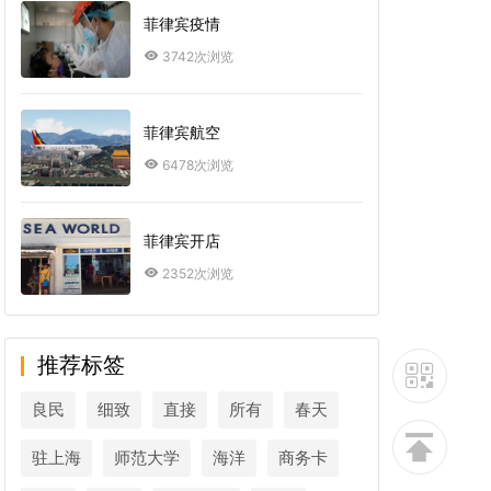
菲律宾疫情
3742次浏览
菲律宾航空
6478次浏览
菲律宾开店
2352次浏览
推荐标签
良民
细致
直接
所有
春天
驻上海
师范大学
海洋
商务卡