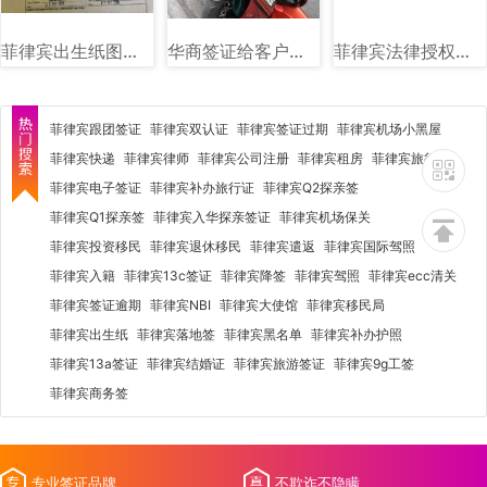
菲律宾出生纸图片样式讲解
华商签证给客户送件图
菲律宾法律授权社会福利和发展部（DSWD）图文讲解
菲律宾跟团签证
菲律宾双认证
菲律宾签证过期
菲律宾机场小黑屋
菲律宾快递
菲律宾律师
菲律宾公司注册
菲律宾租房
菲律宾旅行社
菲律宾电子签证
菲律宾补办旅行证
菲律宾Q2探亲签
菲律宾Q1探亲签
菲律宾入华探亲签证
菲律宾机场保关
菲律宾投资移民
菲律宾退休移民
菲律宾遣返
菲律宾国际驾照
菲律宾入籍
菲律宾13c签证
菲律宾降签
菲律宾驾照
菲律宾ecc清关
菲律宾签证逾期
菲律宾NBI
菲律宾大使馆
菲律宾移民局
菲律宾出生纸
菲律宾落地签
菲律宾黑名单
菲律宾补办护照
菲律宾13a签证
菲律宾结婚证
菲律宾旅游签证
菲律宾9g工签
菲律宾商务签
专业签证品牌
不欺诈不隐瞒