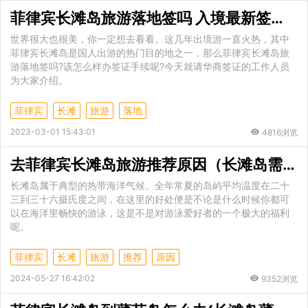
菲律宾长滩岛旅游落地签吗 入境最新签证政策
世界很大也很美，你一定想去看看。这几年出境游一直火热，其中
菲律宾长滩岛是国人出游的热门目的地之一，那么菲律宾长滩岛旅
游落地签吗?该怎么样办签证手续呢?今天就请华商签证的工作人员
为大家介绍。
菲律宾
长滩
旅游
落地
2023-03-01 15:43:01
4816浏览
去菲律宾长滩岛旅游推荐原因（长滩岛需要签证吗）
长滩岛属于典型的热带海洋气候。全年常夏的岛屿平均温度在二十
三到三十六摄氏度之间，在这里的好处便是不论是什么时候你都可
以在海洋里畅快的游泳，这是不是对游泳爱好者的一个极大的福利
呢。
菲律宾
长滩
旅游
推荐
原因
2024-05-27 16:42:02
9352浏览