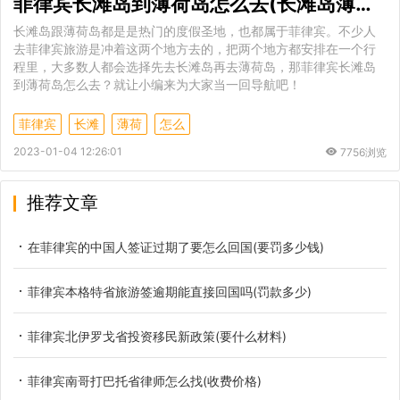
菲律宾长滩岛到薄荷岛怎么去(长滩岛薄荷岛路线攻略)
长滩岛跟薄荷岛都是是热门的度假圣地，也都属于菲律宾。不少人
去菲律宾旅游是冲着这两个地方去的，把两个地方都安排在一个行
程里，大多数人都会选择先去长滩岛再去薄荷岛，那菲律宾长滩岛
到薄荷岛怎么去？就让小编来为大家当一回导航吧！
菲律宾
长滩
薄荷
怎么
2023-01-04 12:26:01
7756浏览
推荐文章
在菲律宾的中国人签证过期了要怎么回国(要罚多少钱)
菲律宾本格特省旅游签逾期能直接回国吗(罚款多少)
菲律宾北伊罗戈省投资移民新政策(要什么材料)
菲律宾南哥打巴托省律师怎么找(收费价格)