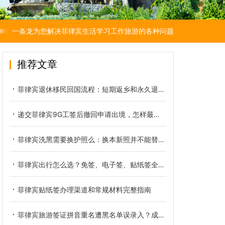
一条龙为您解决菲律宾生活学习工作旅游的各种问题
推荐文章
菲律宾退休移民回国流程：短期返乡和永久退籍是两本账
递交菲律宾9G工签后撤回申请出境，怎样最大限度降低经济损失
菲律宾洗黑需要换护照么：换本新照并不能替你洗掉黑名单
菲律宾出行怎么选？免签、电子签、贴纸签全方位对比
菲律宾贴纸签办理渠道和常规材料完整指南
菲律宾旅游签证拼音重名遭黑名单误录入？成因、核验与正规解决办法