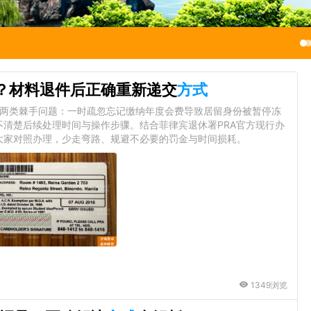
份？材料退件后正确重新递交
方式
到两类棘手问题：一时疏忽忘记缴纳年度会费导致居留身份被暂停冻
清楚后续处理时间与操作步骤。结合菲律宾退休署PRA官方现行办
大家对照办理，少走弯路、规避不必要的罚金与时间损耗。
1349浏览