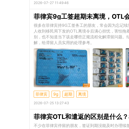
2026-07-27 11:49:46
菲律宾9g工签超期未离境，OTL
很多在菲律宾持9G工签务工的朋友，常会因为忘记
人收到移民局下发的OTL离境令后满心担忧，害怕拖
别，也不知道当下该走哪些正规流程化解滞留问题。
解，给滞留人员实用的处理参考。
菲律宾
9g
超期
离境
2026-07-25 13:27:43
菲律宾OTL和遣返的区别是什么
不少在菲律宾停留的朋友，签证到期没能及时办理续签