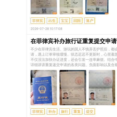
菲律宾
出生
宝宝
回国
落户
2026-07-28 10:17:08
在菲律宾补办旅行证重复提交申请
不少在菲律宾生活、游玩的国人不慎弄丢护照后，都会
请，遇上订单审核缓慢、状态迟迟不更新时，心里着
不仅没法加快办证进度，还会引发一连串麻烦。结合
详细讲讲重复递交申请的各类问题、负面影响以及合
菲律宾
补办
旅行
重复
提交