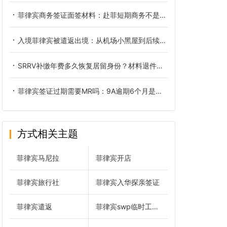
菲律宾商务签证面签材料：赴菲短期商务不是旅游签那一套
入境菲律宾被遣返出境：从机场小黑屋到后续洗黑的全链路复盘
SRRV补缴年费多久恢复居留身份？材料退件后正确重新递交方式
菲律宾签证过期需要MR吗：9A逾期6个月是分水岭
方式相关主题
菲律宾马尼拉
菲律宾开店
菲律宾旅行社
菲律宾入华探亲签证
菲律宾遣返
菲律宾swp临时工作签证