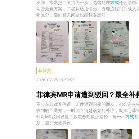
不同，常常把二者混为一谈，选错处理
方式
还会给自
两套处置方案，二者从适用情形、办理流程到后续入
晰区分，遇到相关问题也能稳妥应对。
菲律宾
2026-07-25 10:50:52
菲律宾MR申请遭到驳回？最全补
不少在菲律宾停留、证件遇到问题的朋友，都会递交
收到驳回通知，一时间不清楚该如何处理，既担心滞
针对MR驳回设置了多层合规救济路径，每一种
方式
都
划，避开无效操作。