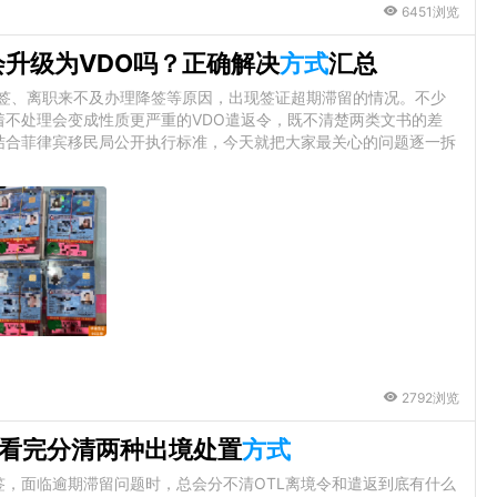
6451浏览
会升级为VDO吗？正确解决
方式
汇总
续签、离职来不及办理降签等原因，出现签证超期滞留的情况。不少
着不处理会变成性质更严重的VDO遣返令，既不清楚两类文书的差
结合菲律宾移民局公开执行标准，今天就把大家最关心的问题逐一拆
2792浏览
？看完分清两种出境处置
方式
，面临逾期滞留问题时，总会分不清OTL离境令和遣返到底有什么