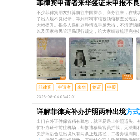
菲律宾申请者来华签证未申报不良
不少菲律宾朋友打算前往中国探亲、商务往来，在线
了出入境不良记录，等到材料审核被领馆核查发现后
大幅提升。很多人遇到这种情况手足无措，不清楚隐
以及国家移民管理局现行规定，给大家细致梳理完整
菲律宾
申请者
来华
签证
申报
2026-08-04 03:42:01
详解菲律宾补办护照两种出境
方式
出门在外证件保管稍有疏忽，就容易遇上护照遗失、
忙补办证件前往机场，却惨遭移民官员拦截，无法顺
失护照后合法出境只有两条正规路径，二者办理周期
式
、遗漏关键手续所致。下面结合官方政策细致拆解