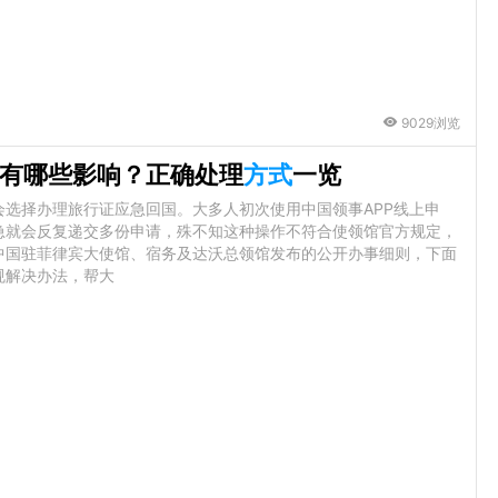
9029浏览
有哪些影响？正确处理
方式
一览
选择办理旅行证应急回国。大多人初次使用中国领事APP线上申
急就会反复递交多份申请，殊不知这种操作不符合使领馆官方规定，
中国驻菲律宾大使馆、宿务及达沃总领馆发布的公开办事细则，下面
规解决办法，帮大