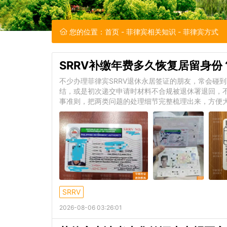
您的位置：
首页
-
菲律宾相关知识
- 菲律宾方式
SRRV补缴年费多久恢复居留身
不少办理菲律宾SRRV退休永居签证的朋友，常会碰
结，或是初次递交申请时材料不合规被退休署退回，不
事准则，把两类问题的处理细节完整梳理出来，方便
SRRV
2026-08-06 03:26:01