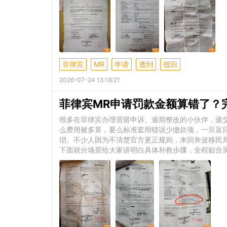
菲律宾
MR
申请
遭到
驳回
2026-07-24 13:16:21
菲律宾MR申请罚款金额算错了？
很多在菲律宾办理居留申诉、逾期整改的小伙伴，递
么费用被多算，要么标准套用错误少缴款项，一旦盲
琐。不少人因为不清楚官方更正规则，来回奔波移民
下面就分场景给大家讲明白具体补救步骤，全程贴合