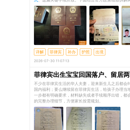
详解
菲律宾
补办
护照
出境
2026-07-30 11:07:13
菲律宾出生宝宝回国落户、留居两
不少在菲律宾生活的华人夫妻，迎来新生儿之后都会
国内福利；要么继续留在菲律宾生活，给孩子办理当
一步都有明确要求，材料缺失或者手续顺序出错，都
的完整办理细节，方便家长按需规划。