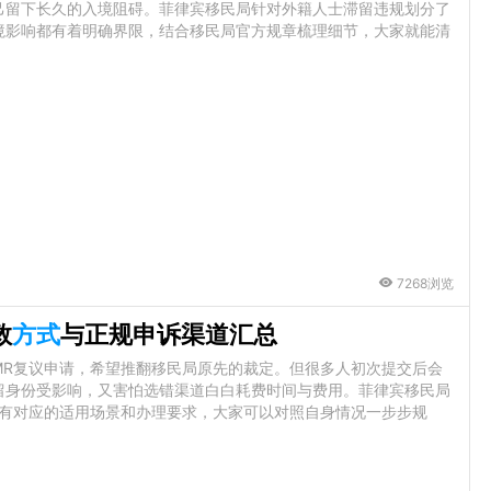
己留下长久的入境阻碍。菲律宾移民局针对外籍人士滞留违规划分了
境影响都有着明确界限，结合移民局官方规章梳理细节，大家就能清
7268浏览
救
方式
与正规申诉渠道汇总
MR复议申请，希望推翻移民局原先的裁定。但很多人初次提交后会
留身份受影响，又害怕选错渠道白白耗费时间与费用。菲律宾移民局
有对应的适用场景和办理要求，大家可以对照自身情况一步步规