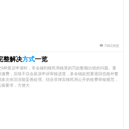
7962浏览
完整解决
方式
一览
交MR复议申请时，常会碰到移民局核算的罚款数额出错的问题。要
目缴费，后续不仅会延误申诉审核进度，多余钱款想要退回也格外繁
局多次依旧没能妥善处理。结合菲律宾移民局公开的收费审核规范，
实操要求，方便大