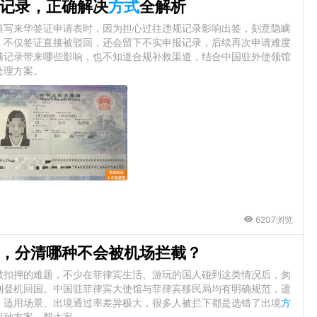
记录，正确解决
方式
全解析
填写来华签证申请表时，因为担心过往违规记录影响出签，刻意隐瞒
，不仅签证直接被驳回，还会留下不实申报记录，后续再次申请难度
瞒记录带来哪些影响，也不知道合规补救渠道，结合中国驻外使领馆
处理方案。
6207浏览
，分清哪种不会被机场拦截？
被扣押的难题，不少在菲律宾生活、游玩的国人碰到这类情况后，匆
利登机回国。中国驻菲律宾大使馆与菲律宾移民局均有明确规范，遗
、适用场景、出境通过率差异极大，很多人被拦下都是选错了出境
方
两种方案，帮大家