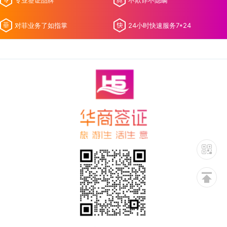
专业签证品牌
不欺诈不隐瞒
对菲业务了如指掌
24小时快速服务7*24