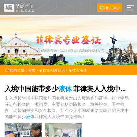
客户评价
您的位置：
首页
-
菲律宾相关知识
- 菲律宾液体
入境中国能带多少
液体
菲律宾人入境中国免检吗
出入境检查指主权国家的国家机关对出入境游客的证件、行李物品
等进行检查的一项制度。主要包括边防检查，海关检查、卫生检
疫、动植物检疫和安全检查。那么今天小编就来给大家介绍入境中
国能带多少
液体
菲律宾人入境中国免检吗！