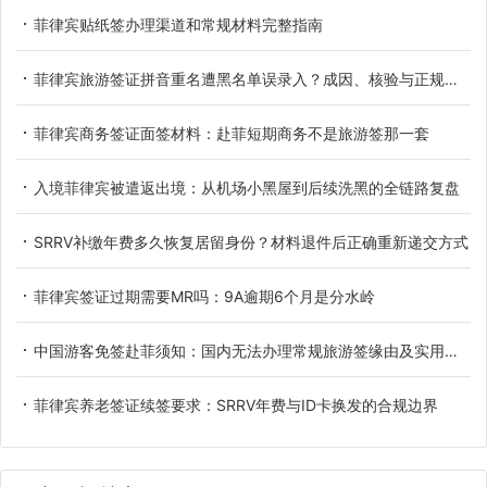
菲律宾贴纸签办理渠道和常规材料完整指南
菲律宾旅游签证拼音重名遭黑名单误录入？成因、核验与正规解决办法
菲律宾商务签证面签材料：赴菲短期商务不是旅游签那一套
入境菲律宾被遣返出境：从机场小黑屋到后续洗黑的全链路复盘
SRRV补缴年费多久恢复居留身份？材料退件后正确重新递交方式
菲律宾签证过期需要MR吗：9A逾期6个月是分水岭
中国游客免签赴菲须知：国内无法办理常规旅游签缘由及实用替代方案
菲律宾养老签证续签要求：SRRV年费与ID卡换发的合规边界