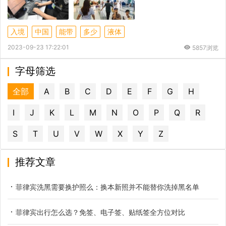
入境
中国
能带
多少
液体
2023-09-23 17:22:01
5857浏览
字母筛选
全部
A
B
C
D
E
F
G
H
I
J
K
L
M
N
O
P
Q
R
S
T
U
V
W
X
Y
Z
推荐文章
菲律宾洗黑需要换护照么：换本新照并不能替你洗掉黑名单
菲律宾出行怎么选？免签、电子签、贴纸签全方位对比