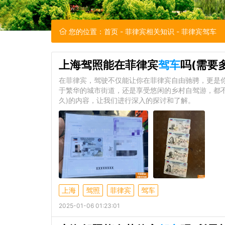
您的位置：
首页
-
菲律宾相关知识
- 菲律宾驾车
上海驾照能在菲律宾
驾车
吗(需要
在菲律宾，驾驶不仅能让你在菲律宾自由驰骋，更是
于繁华的城市街道，还是享受悠闲的乡村自驾游，都
久)的内容，让我们进行深入的探讨和了解。
上海
驾照
菲律宾
驾车
2025-01-06 01:23:01