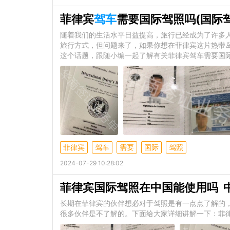
菲律宾
驾车
需要国际驾照吗(国际
随着我们的生活水平日益提高，旅行已经成为了许多
旅行方式，但问题来了，如果你想在菲律宾这片热带
这个话题，跟随小编一起了解有关菲律宾驾车需要国际
菲律宾
驾车
需要
国际
驾照
2024-07-29 10:28:02
菲律宾国际驾照在中国能使用吗 
长期在菲律宾的伙伴想必对于驾照是有一点点了解的
很多伙伴是不了解的。下面给大家详细讲解一下：菲