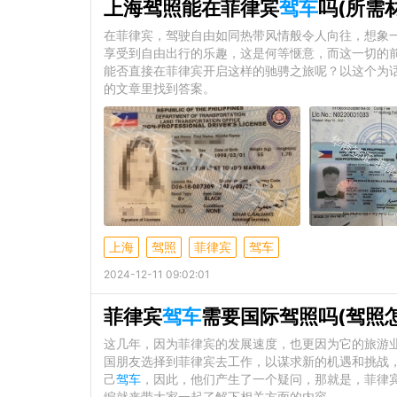
上海驾照能在菲律宾
驾车
吗(所需
在菲律宾，驾驶自由如同热带风情般令人向往，想象
享受到自由出行的乐趣，这是何等惬意，而这一切的
能否直接在菲律宾开启这样的驰骋之旅呢？以这个为
的文章里找到答案。
上海
驾照
菲律宾
驾车
2024-12-11 09:02:01
菲律宾
驾车
需要国际驾照吗(驾照
这几年，因为菲律宾的发展速度，也更因为它的旅游
国朋友选择到菲律宾去工作，以谋求新的机遇和挑战
己
驾车
，因此，他们产生了一个疑问，那就是，菲律宾
编就来带大家一起了解下相关方面的内容。