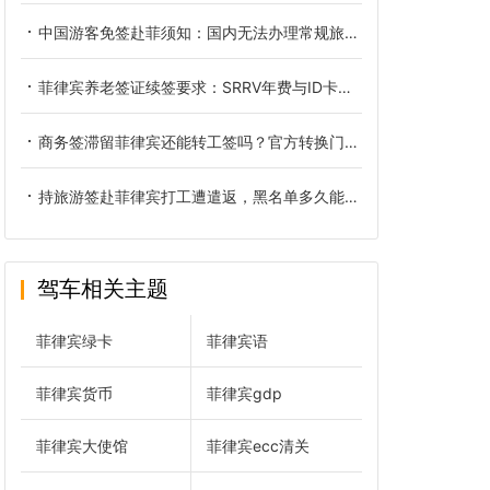
中国游客免签赴菲须知：国内无法办理常规旅游签缘由及实用替代方案
菲律宾养老签证续签要求：SRRV年费与ID卡换发的合规边界
商务签滞留菲律宾还能转工签吗？官方转换门槛与自查方法详解
持旅游签赴菲律宾打工遭遣返，黑名单多久能够清除
驾车相关主题
菲律宾绿卡
菲律宾语
菲律宾货币
菲律宾gdp
菲律宾大使馆
菲律宾ecc清关