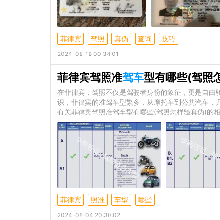
菲律宾
驾照
真伪
查询
技巧
2024-08-18 00:34:01
菲律宾驾照准
驾车
型有哪些(驾照
在菲律宾，驾照不仅是驾驶者身份的象征，更是自由
识，菲律宾的准驾车型繁多，从摩托车到公共汽车，
有关菲律宾驾照准驾车型有哪些(驾照怎样验真伪)的
菲律宾
照准
车型
哪些
2024-08-04 20:30:02