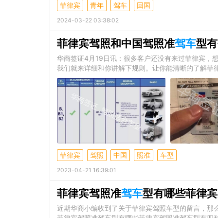
菲律宾
青年
驾车
回国
2024-03-22 03:38:02
菲律宾驾照和中国驾照准
驾车
型有
华商签证4月19日讯：很多客户还没有来过菲律宾，
我们就来详细和你讲解下规则。让你能清晰的了解菲
菲律宾
驾照
中国
照准
车型
2023-04-21 16:39:01
菲律宾驾照准
驾车
型有哪些菲律宾
近期华商小编收到了关于菲律宾驾照车型的留言，那
菲律宾驾照准驾车型有哪些菲律宾驾照准驾车型有四