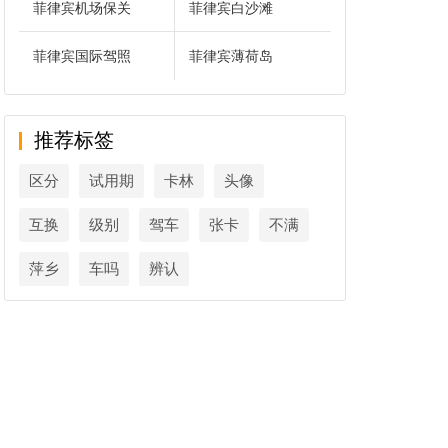
菲律宾机场保关
菲律宾白沙滩
菲律宾国际驾照
菲律宾薄荷岛
推荐标签
区分
试用期
卡林
头像
互换
级别
驾车
张卡
不满
萍乡
车吗
辨认