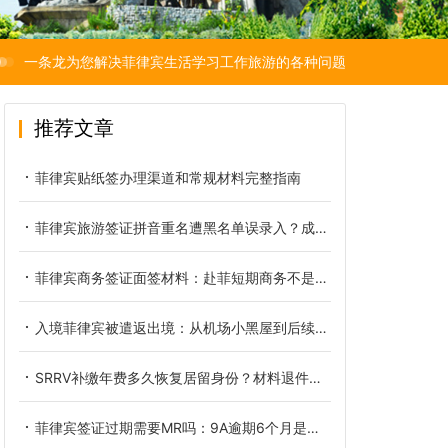
一条龙为您解决菲律宾生活学习工作旅游的各种问题
推荐文章
菲律宾贴纸签办理渠道和常规材料完整指南
菲律宾旅游签证拼音重名遭黑名单误录入？成因、核验与正规解决办法
菲律宾商务签证面签材料：赴菲短期商务不是旅游签那一套
入境菲律宾被遣返出境：从机场小黑屋到后续洗黑的全链路复盘
SRRV补缴年费多久恢复居留身份？材料退件后正确重新递交方式
菲律宾签证过期需要MR吗：9A逾期6个月是分水岭