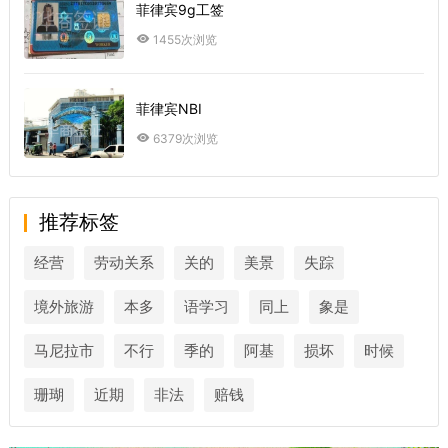
菲律宾9g工签
1455次浏览
菲律宾NBI
6379次浏览
推荐标签
经营
劳动关系
关的
美景
失踪
境外旅游
本多
语学习
同上
象是
马尼拉市
不行
季的
阿基
损坏
时候
珊瑚
近期
非法
赔钱