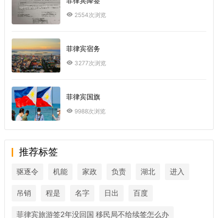
菲律宾降签
2554次浏览
菲律宾宿务
3277次浏览
菲律宾国旗
9988次浏览
推荐标签
驱逐令
机能
家政
负责
湖北
进入
吊销
程是
名字
日出
百度
菲律宾旅游签2年没回国 移民局不给续签怎么办