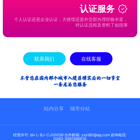
认证服务
个人认证还是企业认证，大使馆还是外交部办理经验丰富，
对认证流程及资料了如指掌
联系我们
在线客服
站内分享
城市分站
经营许可: div L-BJ-CJ00056 合作邮箱: zszt80@qq.com 咨询电话:
0063-9561666616