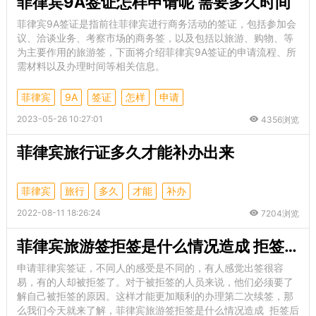
菲律宾9A签证怎样申请呢 需要多久时间
菲律宾9A签证是指前往菲律宾进行商务活动的签证，包括参加会
议、洽谈业务、考察市场的商务签，以及包括以旅游、购物、等
为主要作用的旅游签，下面将介绍菲律宾9A签证的申请流程、所
需材料以及办理时间等相关信息。
菲律宾
9A
签证
怎样
申请
2023-05-26 10:27:01
4356浏览
菲律宾旅行证多久才能补办出来
菲律宾
旅行
多久
才能
补办
2022-08-11 18:26:24
7204浏览
菲律宾旅游签拒签是什么情况造成 拒签后怎么处理呢
申请菲律宾签证，不同人的感受是不同的，有人感觉出签很容
易，有的人却被拒签了。对于被拒签的人员来说，他们必须要了
解自己被拒签的原因。这样才能更加顺利的办理第二次续签，那
么我们今天就来了解，菲律宾旅游签拒签是什么情况造成 拒签后