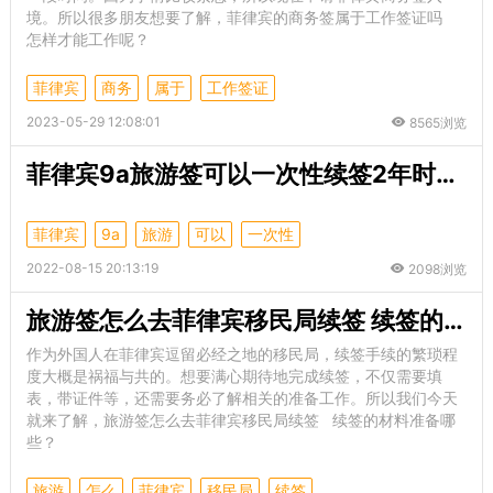
境。所以很多朋友想要了解，菲律宾的商务签属于工作签证吗
怎样才能工作呢？
菲律宾
商务
属于
工作签证
2023-05-29 12:08:01
8565浏览
菲律宾9a旅游签可以一次性续签2年时间吗？
菲律宾
9a
旅游
可以
一次性
2022-08-15 20:13:19
2098浏览
旅游签怎么去菲律宾移民局续签 续签的材料准备哪些
作为外国人在菲律宾逗留必经之地的移民局，续签手续的繁琐程
度大概是祸福与共的。想要满心期待地完成续签，不仅需要填
表，带证件等，还需要务必了解相关的准备工作。所以我们今天
就来了解，旅游签怎么去菲律宾移民局续签 续签的材料准备哪
些？
旅游
怎么
菲律宾
移民局
续签