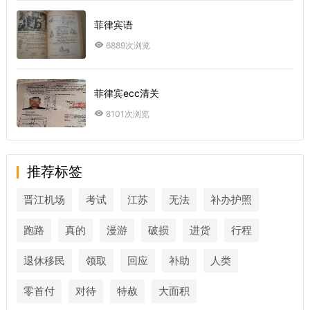
菲律宾语
6889次浏览
菲律宾ecc清关
8101次浏览
推荐标签
晋江机场
考试
江苏
无法
补办护照
跑路
真的
漫游
破损
进货
行程
退休移民
领取
回应
补助
人类
零首付
对待
特赦
大面积