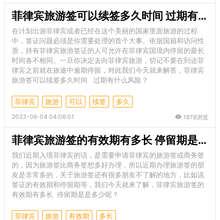
菲律宾旅游签可以续签多久时间 过期有什么风险
在计划出游菲律宾或者已经在这个美丽的国家里面旅游的过程
中，签证问题必须是你需要处理的首个大事。依据国籍和访问性
质，持有菲律宾旅游签证的人可允许在菲律宾国境内停留的最长
时间各不相同。一旦你决定去向菲律宾旅游，切记不要在到达菲
律宾之前就在旅途中逾期停留，对此我们今天就来解答，菲律宾
旅游签可以续签多久时间 过期有什么风险？
菲律宾
旅游
可以
续签
多久
2023-06-04 04:08:01
1878浏览
菲律宾旅游签的有效期有多长 停留期是是多少呢
我们近期入境菲律宾的话，是需要申请菲律宾的旅游签或商务签
的，因为旅游签比商务签想多好办理，所以近期办理旅游签的朋
友是非常多的，关于旅游签还有很多朋友不了解的地方，比如说
签证的有效期和停留期等，我们今天就来了解，菲律宾旅游签的
有效期有多长 停留期是是多少呢？
菲律宾
旅游
有效期
多长