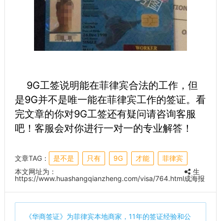
9G工签说明能在菲律宾合法的工作，但
是9G并不是唯一能在菲律宾工作的签证。看
完文章的你对9G工签还有疑问请咨询客服
吧！客服会对你进行一对一的专业解答！
文章TAG：
是不是
只有
9G
才能
菲律宾
本文网址为：
生
https://www.huashangqianzheng.com/visa/764.html
成海报
《
华商签证
》为菲律宾本地商家，11年的签证经验和公