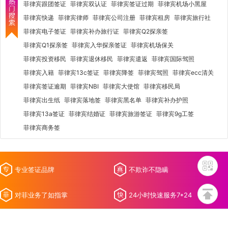
菲律宾跟团签证
菲律宾双认证
菲律宾签证过期
菲律宾机场小黑屋
菲律宾快递
菲律宾律师
菲律宾公司注册
菲律宾租房
菲律宾旅行社
菲律宾电子签证
菲律宾补办旅行证
菲律宾Q2探亲签
菲律宾Q1探亲签
菲律宾入华探亲签证
菲律宾机场保关
菲律宾投资移民
菲律宾退休移民
菲律宾遣返
菲律宾国际驾照
菲律宾入籍
菲律宾13c签证
菲律宾降签
菲律宾驾照
菲律宾ecc清关
菲律宾签证逾期
菲律宾NBI
菲律宾大使馆
菲律宾移民局
菲律宾出生纸
菲律宾落地签
菲律宾黑名单
菲律宾补办护照
菲律宾13a签证
菲律宾结婚证
菲律宾旅游签证
菲律宾9g工签
菲律宾商务签
专业签证品牌
不欺诈不隐瞒
对菲业务了如指掌
24小时快速服务7*24