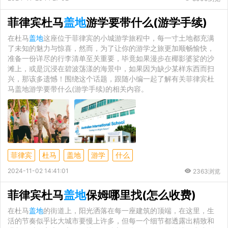
菲律宾杜马
盖地
游学要带什么(游学手续)
在杜马
盖地
这座位于菲律宾的小城游学旅程中，每一寸土地都充满
了未知的魅力与惊喜，然而，为了让你的游学之旅更加顺畅愉快，
准备一份详尽的行李清单至关重要，毕竟如果漫步在椰影婆娑的沙
滩上，或是沉浸在碧波荡漾的海景中，如果因为缺少某样东西而扫
兴，那该多遗憾！围绕这个话题，跟随小编一起了解有关菲律宾杜
马盖地游学要带什么(游学手续)的相关内容。
菲律宾
杜马
盖地
游学
什么
2024-11-02 14:41:01
2363浏览
菲律宾杜马
盖地
保姆哪里找(怎么收费)
在杜马
盖地
的街道上，阳光洒落在每一座建筑的顶端，在这里，生
活的节奏似乎比大城市要慢上许多，但每一个细节都透露出精致和