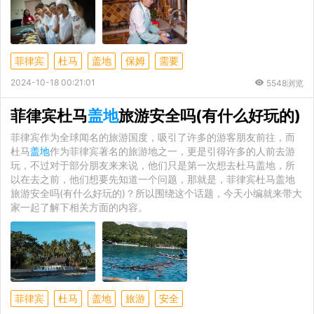
菲律宾
杜马
盖地
保姆
需要
2024-10-18 00:21:01
5548浏览
菲律宾杜马
盖地
旅游安全吗(有什么好玩的)
菲律宾作为全球闻名的旅游国度，吸引了许多的游客朋友前往，而
杜马
盖地
作为菲律宾著名的旅游地之一，更是引得许多的人前去游
玩，不过对于部分朋友来来说，他们只是第一次想去杜马盖地，所
以在去之前，他们想要先知道一个问题，那就是，菲律宾杜马盖地
旅游安全吗(有什么好玩的)？所以围绕这个话题，今天小编就来带大
家一起了解下相关方面的内容。
菲律宾
杜马
盖地
旅游
安全