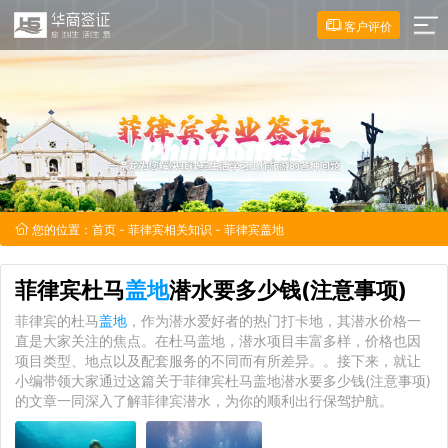
客户评价
您的位置：
首页
-
菲律宾相关知识
- 菲律宾盖地
菲律宾杜马
盖地
潜水要多少钱(注意事项)
菲律宾的杜马
盖地
，作为潜水爱好者的热门打卡地，其潜水价格一
直是大家关注的焦点。在杜马盖地，潜水项目丰富多样，价格也因
项目类型、地点以及配套服务的不同而有所差异。。接下来，就让
小编带领大家通过这篇关于菲律宾杜马盖地潜水要多少钱(注意事项)
的文章一同深入了解菲律宾潜水，为你的顺利出行保驾护航。