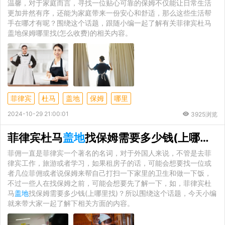
温馨，对于家庭而言，寻找一位贴心可靠的保姆不仅能让日常生活
更加井然有序，还能为家庭带来一份安心和舒适，那么这些生活帮
手在哪才有呢？围绕这个话题，跟随小编一起了解有关菲律宾杜马
盖地保姆哪里找(怎么收费)的相关内容。
菲律宾
杜马
盖地
保姆
哪里
2024-10-29 21:00:01
3925浏览
菲律宾杜马
盖地
找保姆需要多少钱(上哪里找)
菲佣一直是菲律宾一个著名的名词，对于外国人来说，不管是去菲
律宾工作，旅游或者学习，如果租房子的话，可能会想要找一位或
者几位菲佣或者说保姆来帮自己打扫一下家里的卫生和做一下饭，
不过一些人在找保姆之前，可能会想要先了解一下，如，菲律宾杜
马
盖地
找保姆需要多少钱(上哪里找)？所以围绕这个话题，今天小编
就来带大家一起了解下相关方面的内容。