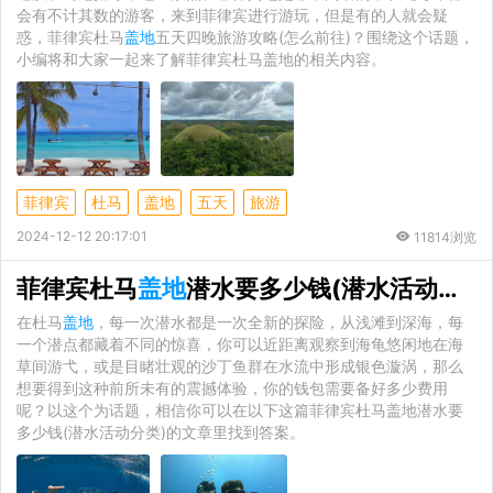
会有不计其数的游客，来到菲律宾进行游玩，但是有的人就会疑
惑，菲律宾杜马
盖地
五天四晚旅游攻略(怎么前往)？围绕这个话题，
小编将和大家一起来了解菲律宾杜马盖地的相关内容。
菲律宾
杜马
盖地
五天
旅游
2024-12-12 20:17:01
11814浏览
菲律宾杜马
盖地
潜水要多少钱(潜水活动分类)
在杜马
盖地
，每一次潜水都是一次全新的探险，从浅滩到深海，每
一个潜点都藏着不同的惊喜，你可以近距离观察到海龟悠闲地在海
草间游弋，或是目睹壮观的沙丁鱼群在水流中形成银色漩涡，那么
想要得到这种前所未有的震撼体验，你的钱包需要备好多少费用
呢？以这个为话题，相信你可以在以下这篇菲律宾杜马盖地潜水要
多少钱(潜水活动分类)的文章里找到答案。