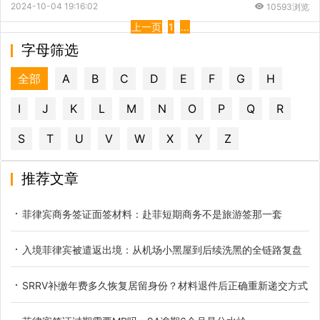
2024-10-04 19:16:02
10593浏览
上一页
1
...
字母筛选
全部
A
B
C
D
E
F
G
H
I
J
K
L
M
N
O
P
Q
R
S
T
U
V
W
X
Y
Z
推荐文章
菲律宾商务签证面签材料：赴菲短期商务不是旅游签那一套
入境菲律宾被遣返出境：从机场小黑屋到后续洗黑的全链路复盘
SRRV补缴年费多久恢复居留身份？材料退件后正确重新递交方式