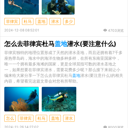
菲律宾
杜马
盖地
潜水
多少
2024-12-08 08:52:01
4703浏览
怎么去菲律宾杜马
盖地
潜水(要注意什么)
菲律宾独特的地理位置形成了天然的潜水圣地，而且还拥有着7千多
座热带岛屿，海水中的海洋生物多种多样，在所有东南亚国家中，
唯一一个拥有最多海滩的国家，更是全球屈指可数的潜水圣地之
一，如果想要在菲律宾潜水，需要花费多少呢？那么接下来就让小
编来给大家分享一下怎么去菲律宾杜马
盖地
潜水(要注意什么)的相关
内容，希望看完这篇文章会对您有所帮助。
怎么
菲律宾
杜马
盖地
潜水
2024-11-26 14:27:02
8000浏览