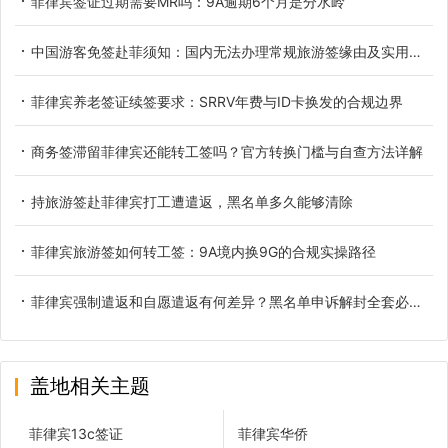
菲律宾签证过期需要MR吗：9A逾期6个月是分水岭
中国游客免签赴菲须知：国内无法办理常规旅游签缘由及实用替代方案
菲律宾养老签证续签要求：SRRV年费与ID卡换发的合规边界
商务签滞留菲律宾还能转工签吗？官方转换门槛与自查方法详解
持旅游签赴菲律宾打工遭遣返，黑名单多久能够清除
菲律宾旅游签如何转工签：9A境内换9G的合规实操路径
菲律宾强制遣返和自愿遣返有何差异？黑名单申诉解封全套必备材料详解
盖地相关主题
菲律宾13c签证
菲律宾华侨