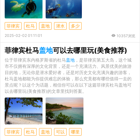
菲律宾
杜马
盖地
潜水
多少
2025-02-02 01:11:01
10357浏览
菲律宾杜马
盖地
可以去哪里玩(美食推荐)
位于菲律宾东内格罗斯省的杜马
盖地
，是菲律宾第五大岛，这个城
市不仅拥有深厚的文化背景，还是一个充满活力、风景优美的旅游
目的地，无论你是潜水爱好者，还是对历史文化充满兴趣的游客，
杜马盖地都能为你提供难忘的体验，那么究竟都有哪些值得一去的
景点呢？以这个为话题，相信你可以在以下这篇菲律宾杜马盖地可
以去哪里玩(美食推荐)的文章里找到答案。
菲律宾
杜马
盖地
可以
哪里