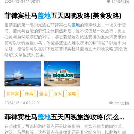
2024-12-31 11:08:01
12006浏览
菲律宾杜马
盖地
五天四晚攻略(美食攻略)
当清晨的第一缕阳光洒在菲律宾杜马
盖地
的海岸线上，一场关于碧
海、蓝天与冒险的梦幻之旅悄然开启，这不仅仅是一次旅行，更是
心灵与自然最亲密的对话，那么若是这次旅途安排为五天四夜该如
何可以玩转这座小岛，体验那些让人难以忘怀的瞬间呢？以这个为
话题，相信你可以在以下这篇菲律宾杜马盖地五天四晚攻略(美食攻
略)的文章里找到答案。
菲律宾
杜马
盖地
五天
攻略
2024-12-14 02:22:01
7255浏览
菲律宾杜马
盖地
五天四晚旅游攻略(怎么前往)
在菲律宾，可以旅游的景点还是比较多的，例如菲律宾的白沙滩、
达沃、马尼拉等，这些景点在菲律宾还是非常闻名的，以此每年都