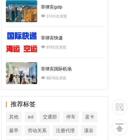
菲律宾gdp
3100次浏览
菲律宾快递
9183次浏览
菲律宾国际机场
8679次浏览
推荐标签
其他
ed
交通部
停车
蓝卡
最早
劳动关系
注册代理
溪谷