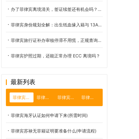
办了菲律宾离境清关，签证续签还有机会吗？清关与签证续签的关系及办理要点解析
菲律宾身份规划全解：出生纸血缘入籍与 13A 婚签正规办理细则
菲律宾旅行证补办审核停滞不用慌，正规查询途径与加急补救办法
菲律宾护照过期，还能正常办理 ECC 离境吗？
最新列表
菲律宾外交部
菲律宾火山
菲律宾大使馆
菲律宾节日
菲律宾海牙认证如何申请下来(所需时间)
菲律宾苏禄无菲籍证明要准备什么(申请流程)