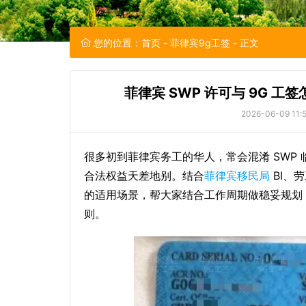
您的位置：
首页
-
菲律宾9g工签
- 正文
菲律宾 SWP 许可与 9G 
2026-06-09 11:5
很多初到菲律宾务工的华人，常会混淆 SWP 
合法权益天差地别。结合
菲律宾移民局
BI、
的适用场景，帮大家结合工作周期做稳妥规划
则。