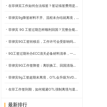
在菲律宾工作如何合法续签？签证续签费用是多少？
菲律宾9g降签材料不齐、流程未办结就离境，会面临哪些实际后果？
菲律宾 9G 工签过期怎样顺利回国？完整合规办理指南
菲律宾9G工签转移后，工作许可会受影响吗？日常持有工签的基础维护小要点
9G工签过期补办ECC清关必备材料清单，一文梳理齐全
菲律宾9G工作签降签：离职换工、回国清场前必须完成的合规转换
菲律宾9g工签超期未离境，OTL会升级为VDO吗？正确解决方式汇总
在菲工作签到期，如何规避OTL强制离境与遣返风险
最新排行