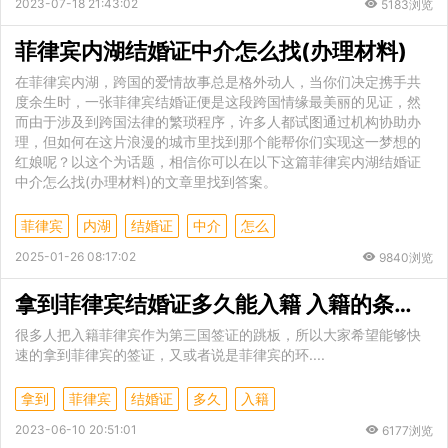
2023-07-18 21:43:02
5183浏览
菲律宾内湖结婚证中介怎么找(办理材料)
在菲律宾内湖，跨国的爱情故事总是格外动人，当你们决定携手共
度余生时，一张菲律宾结婚证便是这段跨国情缘最美丽的见证，然
而由于涉及到跨国法律的繁琐程序，许多人都试图通过机构协助办
理，但如何在这片浪漫的城市里找到那个能帮你们实现这一梦想的
红娘呢？以这个为话题，相信你可以在以下这篇菲律宾内湖结婚证
中介怎么找(办理材料)的文章里找到答案。
菲律宾
内湖
结婚证
中介
怎么
2025-01-26 08:17:02
9840浏览
拿到菲律宾结婚证多久能入籍 入籍的条件是什么
很多人把入籍菲律宾作为第三国签证的跳板，所以大家希望能够快
速的拿到菲律宾的签证，又或者说是菲律宾的环....
拿到
菲律宾
结婚证
多久
入籍
2023-06-10 20:51:01
6177浏览