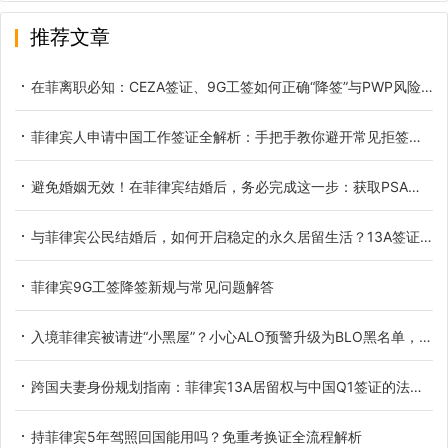
推荐文章
在菲离职必知：CEZA签证、9G工签如何正确“降签”与PWP风险解析
菲律宾人申请中国工作签证全解析：手把手教你避开常见拒签雷区
避免婚姻无效！在菲律宾结婚后，务必完成这一步：获取PSA认证结婚证号
与菲律宾公民结婚后，如何开启稳定的永久居留生活？13A签证和13C签证全解析
菲律宾9G工签降签新规与常见问题解答
入境菲律宾被请进“小黑屋”？小心ALO预警升级为BLO黑名单，教你紧急止损
跨国夫妻身份规划指南：菲律宾13A居留权与中国Q1签证的法律边界与进阶路径
持菲律宾5年驾照回国能用吗？免重考换证全流程解析