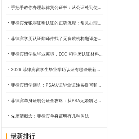
手把手教你办理菲律宾公证书：从公证处到使馆认证的全流程
菲律宾无犯罪证明认证的正确流程：常见办理误区规避总结
菲律宾学历认证翻译件找了无资质机构翻译怎么解决
菲律宾留学生毕业离境，ECC 和学历认证材料清单
2026 菲律宾留学生毕业学历认证有哪些最新的政策变化
菲律宾留学避坑：PSA认证毕业证姓名拼写和护照不一致该怎么处理
菲律宾单身证明公证全攻略：从PSA无婚姻记录申请到海牙认证及中国领事认证的避坑指南
先厘清概念：菲律宾单身证明有几种叫法
最新排行