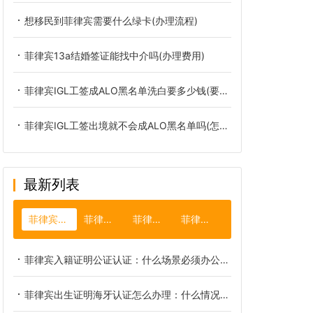
想移民到菲律宾需要什么绿卡(办理流程)
菲律宾13a结婚签证能找中介吗(办理费用)
菲律宾IGL工签成ALO黑名单洗白要多少钱(要多久)
菲律宾IGL工签出境就不会成ALO黑名单吗(怎么洗白)
最新列表
菲律宾双认证
菲律宾护照
菲律宾国旗
菲律宾安全
菲律宾入籍证明公证认证：什么场景必须办公证认证
菲律宾出生证明海牙认证怎么办理：什么情况必须办