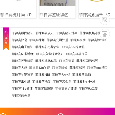
菲律宾统计局（PSA）图文讲解
菲律宾签证续签图片样式讲解
菲律宾旅游部（DOT）图文讲解
菲律宾跟团签证
菲律宾双认证
菲律宾签证过期
菲律宾机场小黑屋
菲律宾快递
菲律宾律师
菲律宾公司注册
菲律宾租房
菲律宾旅行社
菲律宾电子签证
菲律宾补办旅行证
菲律宾Q2探亲签
菲律宾Q1探亲签
菲律宾入华探亲签证
菲律宾机场保关
菲律宾投资移民
菲律宾退休移民
菲律宾遣返
菲律宾国际驾照
菲律宾入籍
菲律宾13c签证
菲律宾降签
菲律宾驾照
菲律宾ecc清关
菲律宾签证逾期
菲律宾NBI
菲律宾大使馆
菲律宾移民局
菲律宾出生纸
菲律宾落地签
菲律宾黑名单
菲律宾补办护照
菲律宾13a签证
菲律宾结婚证
菲律宾旅游签证
菲律宾9g工签
菲律宾商务签