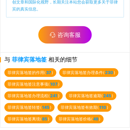
创文章和国际化视野，长期关注本站您会获取更多关于菲律
宾的真实信息。
咨询客服
与
菲律宾落地签
相关的细节
菲律宾落地签的作用(
37
)
菲律宾落地签办理条件(
230
)
菲律宾落地签注意事项(
107
)
菲律宾落地签办理流程(
241
)
菲律宾落地签逾期(
245
)
菲律宾落地签转签(
145
)
菲律宾落地签有效期(
110
)
菲律宾落地签离境(
85
)
菲律宾落地签价格(
49
)