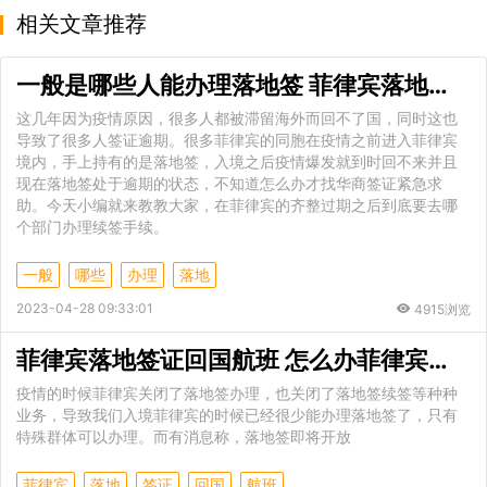
相关文章推荐
一般是哪些人能办理落地签 菲律宾落地签该找谁办理
这几年因为疫情原因，很多人都被滞留海外而回不了国，同时这也
导致了很多人签证逾期。很多菲律宾的同胞在疫情之前进入菲律宾
境内，手上持有的是落地签，入境之后疫情爆发就到时回不来并且
现在落地签处于逾期的状态，不知道怎么办才找华商签证紧急求
助。今天小编就来教教大家，在菲律宾的齐整过期之后到底要去哪
个部门办理续签手续。
一般
哪些
办理
落地
2023-04-28 09:33:01
4915浏览
菲律宾落地签证回国航班 怎么办菲律宾落地签
疫情的时候菲律宾关闭了落地签办理，也关闭了落地签续签等种种
业务，导致我们入境菲律宾的时候已经很少能办理落地签了，只有
特殊群体可以办理。而有消息称，落地签即将开放
菲律宾
落地
签证
回国
航班